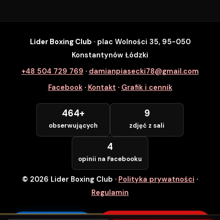
Lider Boxing Club
· plac Wolności 35, 95-050
SZYBKI ZAPIS
Konstantynów Łódzki
Zapisz się na wybrane zajęcia
+48 504 729 769
·
damianpiasecki78@gmail.com
Lider Boxing Club • Konstantynów Łódzki
Facebook
·
Kontakt
·
Grafik i cennik
Imię i Nazwisko *
464+
9
obserwujących
zdjęć z sali
Numer Telefonu *
4
opinii na Facebooku
© 2026 Lider Boxing Club
·
Polityka prywatności
·
POTWIERDZAM — WCHODZĘ ZA
DARMO
Regulamin