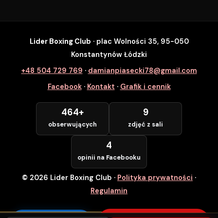
Lider Boxing Club
· plac Wolności 35, 95-050
SZYBKI ZAPIS
Konstantynów Łódzki
Zapisz się na wybrane zajęcia
+48 504 729 769
·
damianpiasecki78@gmail.com
Lider Boxing Club • Konstantynów Łódzki
Facebook
·
Kontakt
·
Grafik i cennik
Imię i Nazwisko *
464+
9
obserwujących
zdjęć z sali
Numer Telefonu *
4
opinii na Facebooku
© 2026 Lider Boxing Club
·
Polityka prywatności
·
POTWIERDZAM — WCHODZĘ ZA
DARMO
Regulamin