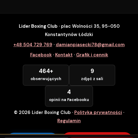
Lider Boxing Club
· plac Wolności 35, 95-050
SZYBKI ZAPIS
Konstantynów Łódzki
Zapisz się na wybrane zajęcia
+48 504 729 769
·
damianpiasecki78@gmail.com
Lider Boxing Club • Konstantynów Łódzki
Facebook
·
Kontakt
·
Grafik i cennik
Imię i Nazwisko *
464+
9
obserwujących
zdjęć z sali
Numer Telefonu *
4
opinii na Facebooku
© 2026 Lider Boxing Club
·
Polityka prywatności
·
POTWIERDZAM — WCHODZĘ ZA
DARMO
Regulamin