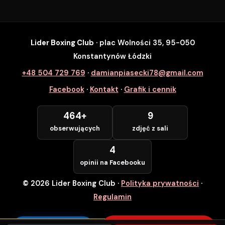
Lider Boxing Club
· plac Wolności 35, 95-050
SZYBKI ZAPIS
Konstantynów Łódzki
Zapisz się na wybrane zajęcia
+48 504 729 769
·
damianpiasecki78@gmail.com
Lider Boxing Club • Konstantynów Łódzki
Facebook
·
Kontakt
·
Grafik i cennik
Imię i Nazwisko *
464+
9
obserwujących
zdjęć z sali
Numer Telefonu *
4
opinii na Facebooku
© 2026 Lider Boxing Club
·
Polityka prywatności
·
POTWIERDZAM — WCHODZĘ ZA
DARMO
Regulamin