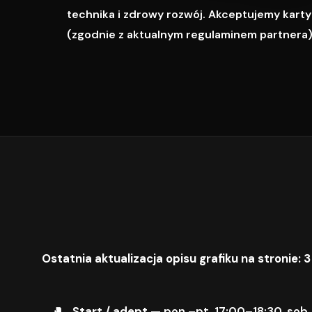
technika i zdrowy rozwój. Akceptujemy karty M
(zgodnie z aktualnym regulaminem partnera)
Ostatnia aktualizacja opisu grafiku na stronie: 3
Start / adept
— pon.–pt. 17:00–18:30, sob.