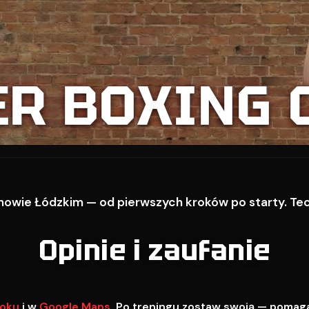
ER BOXING 
owie Łódzkim — od pierwszych kroków po starty. Techn
Opinie i zaufanie
oku
i w
Google Maps
. Po treningu zostaw swoją — pomag