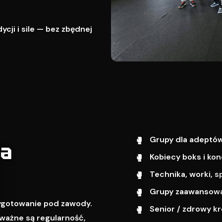
cji i sile — bez zbędnej
Grupy dla adeptów
wa
Kobiecy boks i kon
Technika, worki, s
Grupy zaawansowa
zygotowanie pod zawody.
Senior / zdrowy k
ważne są regularność,