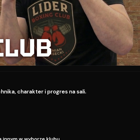
CLUB
ika, charakter i progres na sali.
a innym w wyborze klubu.