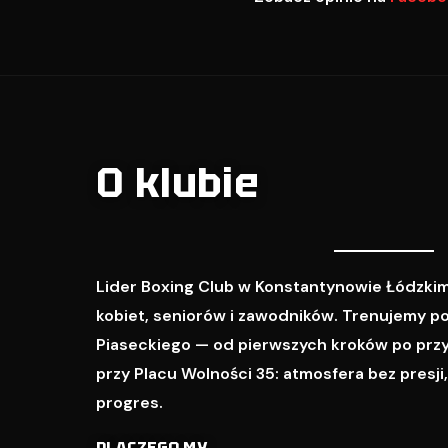
O klubie
Lider Boxing Club w Konstantynowie Łódzkim
kobiet, seniorów i zawodników. Trenujemy p
Piaseckiego — od pierwszych kroków po prz
przy Placu Wolności 35: atmosfera bez presji
progres.
DLACZEGO MY