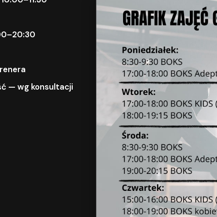
9:00–20:30
trenera
ć — wg konsultacji