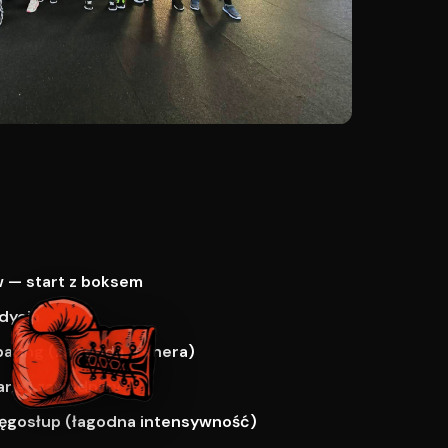
 — start z boksem
dycja
paring (za zgodą trenera)
ne i zawodnicy
ręgosłup (łagodna intensywność)