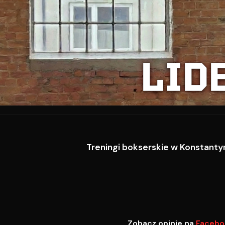
LID
Treningi bokserskie w Konstantyn
Zobacz opinie na
Facebo