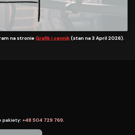
ram na stronie
Grafik i cennik
(stan na 3 April 2026).
e pakiety:
+48 504 729 769
.