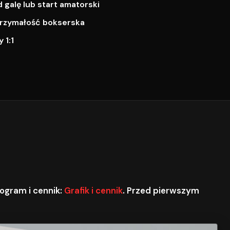
galę lub start amatorski
ytrzymałość bokserska
 1:1
ogram i cennik:
Grafik i cennik
. Przed pierwszym