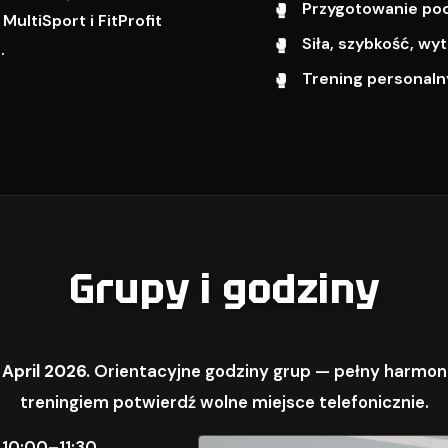
Przygotowanie pod 
ultiSport i FitProfit
Siła, szybkość, w
.
Trening personalny
Grupy i godziny
 April 2026.
Orientacyjne godziny grup — pełny harmon
treningiem potwierdź wolne miejsce telefonicznie.
 10:00–11:30