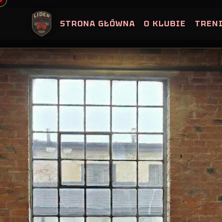
Skip
to
STRONA GŁÓWNA
O KLUBIE
TREN
content