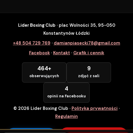
Lider Boxing Club
· plac Wolności 35, 95-050
SZYBKI ZAPIS
Konstantynów Łódzki
Zapisz się na wybrane zajęcia
+48 504 729 769
·
damianpiasecki78@gmail.com
Lider Boxing Club • Konstantynów Łódzki
Facebook
·
Kontakt
·
Grafik i cennik
Imię i Nazwisko *
464+
9
obserwujących
zdjęć z sali
Numer Telefonu *
4
opinii na Facebooku
© 2026 Lider Boxing Club
·
Polityka prywatności
·
POTWIERDZAM — WCHODZĘ ZA
DARMO
Regulamin