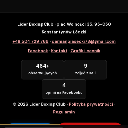
Lider Boxing Club
· plac Wolności 35, 95-050
SZYBKI ZAPIS
Konstantynów Łódzki
Zapisz się na wybrane zajęcia
+48 504 729 769
·
damianpiasecki78@gmail.com
Lider Boxing Club • Konstantynów Łódzki
Facebook
·
Kontakt
·
Grafik i cennik
Imię i Nazwisko *
464+
9
obserwujących
zdjęć z sali
Numer Telefonu *
4
opinii na Facebooku
© 2026 Lider Boxing Club
·
Polityka prywatności
·
POTWIERDZAM — WCHODZĘ ZA
DARMO
Regulamin