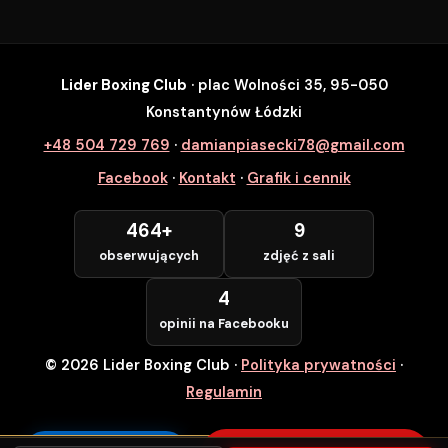
Lider Boxing Club
· plac Wolności 35, 95-050
SZYBKI ZAPIS
Konstantynów Łódzki
Zapisz się na wybrane zajęcia
+48 504 729 769
·
damianpiasecki78@gmail.com
Lider Boxing Club • Konstantynów Łódzki
Facebook
·
Kontakt
·
Grafik i cennik
Imię i Nazwisko *
464+
9
obserwujących
zdjęć z sali
Numer Telefonu *
4
opinii na Facebooku
© 2026 Lider Boxing Club
·
Polityka prywatności
·
POTWIERDZAM — WCHODZĘ ZA
DARMO
Regulamin