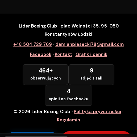
Lider Boxing Club
· plac Wolności 35, 95-050
SZYBKI ZAPIS
Konstantynów Łódzki
Zapisz się na wybrane zajęcia
+48 504 729 769
·
damianpiasecki78@gmail.com
Lider Boxing Club • Konstantynów Łódzki
Facebook
·
Kontakt
·
Grafik i cennik
Imię i Nazwisko *
464+
9
obserwujących
zdjęć z sali
Numer Telefonu *
4
opinii na Facebooku
© 2026 Lider Boxing Club
·
Polityka prywatności
·
POTWIERDZAM — WCHODZĘ ZA
DARMO
Regulamin