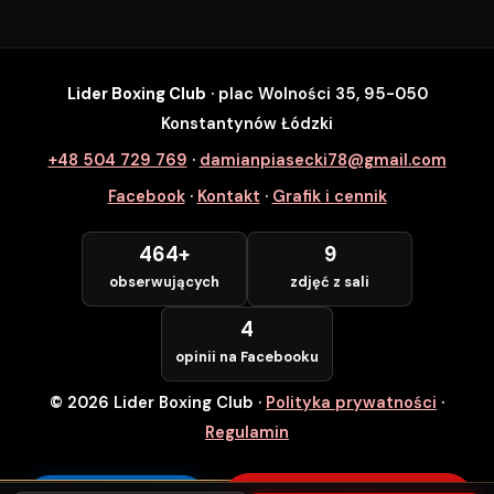
Lider Boxing Club
· plac Wolności 35, 95-050
SZYBKI ZAPIS
Konstantynów Łódzki
Zapisz się na wybrane zajęcia
+48 504 729 769
·
damianpiasecki78@gmail.com
Lider Boxing Club • Konstantynów Łódzki
Facebook
·
Kontakt
·
Grafik i cennik
Imię i Nazwisko *
464+
9
obserwujących
zdjęć z sali
Numer Telefonu *
4
opinii na Facebooku
© 2026 Lider Boxing Club
·
Polityka prywatności
·
POTWIERDZAM — WCHODZĘ ZA
DARMO
Regulamin