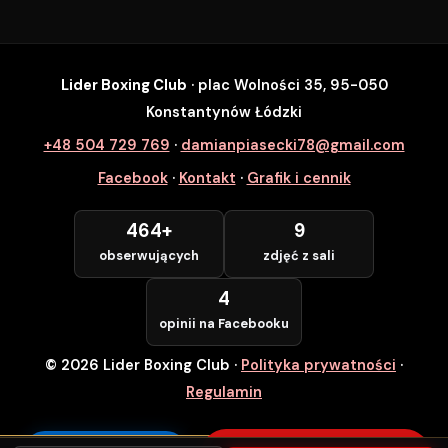
Lider Boxing Club
· plac Wolności 35, 95-050
SZYBKI ZAPIS
Konstantynów Łódzki
Zapisz się na wybrane zajęcia
+48 504 729 769
·
damianpiasecki78@gmail.com
Lider Boxing Club • Konstantynów Łódzki
Facebook
·
Kontakt
·
Grafik i cennik
Imię i Nazwisko *
464+
9
obserwujących
zdjęć z sali
Numer Telefonu *
4
opinii na Facebooku
© 2026 Lider Boxing Club
·
Polityka prywatności
·
POTWIERDZAM — WCHODZĘ ZA
DARMO
Regulamin