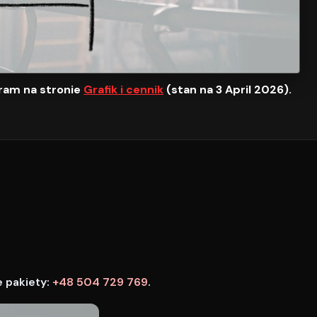
ram na stronie
Grafik i cennik
(stan na 3 April 2026).
e pakiety:
+48 504 729 769
.