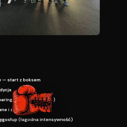
 — start z boksem
dycja
paring (za zgodą trenera)
ne i zawodnicy
ręgosłup (łagodna intensywność)