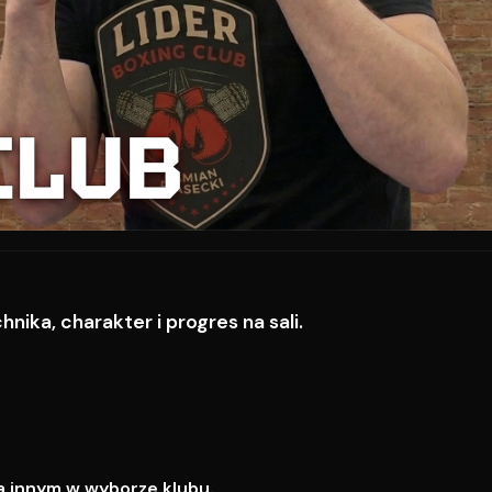
CLUB
ika, charakter i progres na sali.
a innym w wyborze klubu.