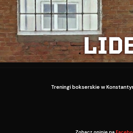
LID
Treningi bokserskie w Konstantyn
Zobacz opinie na
Facebo