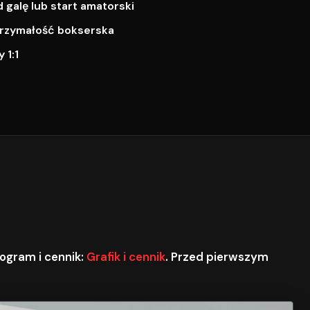
galę lub start amatorski
ytrzymałość bokserska
 1:1
ogram i cennik:
Grafik i cennik
. Przed pierwszym