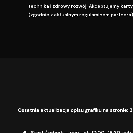
technika i zdrowy rozwój. Akceptujemy karty M
(zgodnie z aktualnym regulaminem partnera)
Ostatnia aktualizacja opisu grafiku na stronie: 3
Start / adept
— pon.–pt. 17:00–18:30, sob.