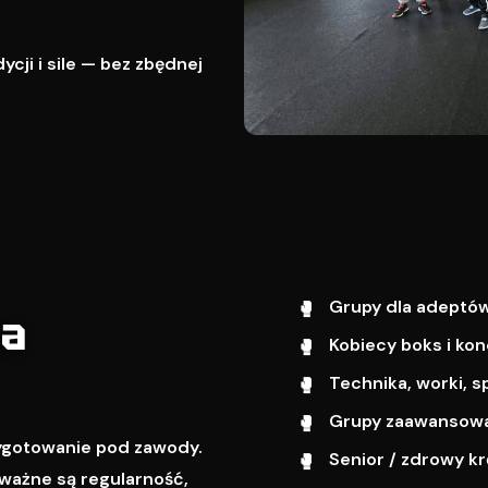
cji i sile — bez zbędnej
Grupy dla adeptów
wa
Kobiecy boks i kon
Technika, worki, s
Grupy zaawansowa
zygotowanie pod zawody.
Senior / zdrowy k
ważne są regularność,