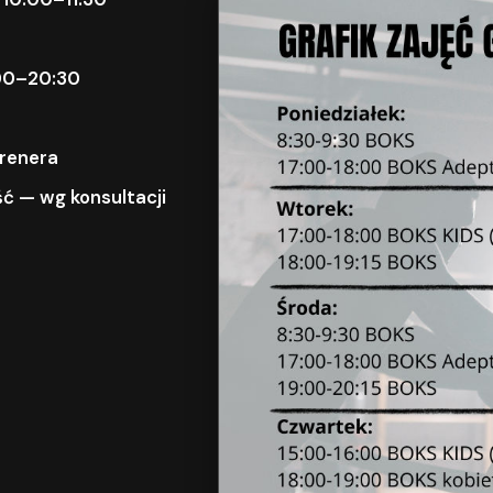
9:00–20:30
trenera
ć — wg konsultacji