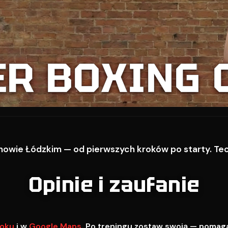
ER BOXING 
owie Łódzkim — od pierwszych kroków po starty. Techn
Opinie i zaufanie
oku
i w
Google Maps
. Po treningu zostaw swoją — pomag