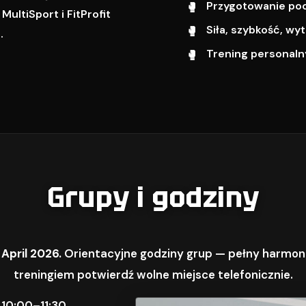
Przygotowanie pod 
ultiSport i FitProfit
Siła, szybkość, w
.
Trening personalny
Grupy i godziny
 April 2026.
Orientacyjne godziny grup — pełny harmon
treningiem potwierdź wolne miejsce telefonicznie.
 10:00–11:30