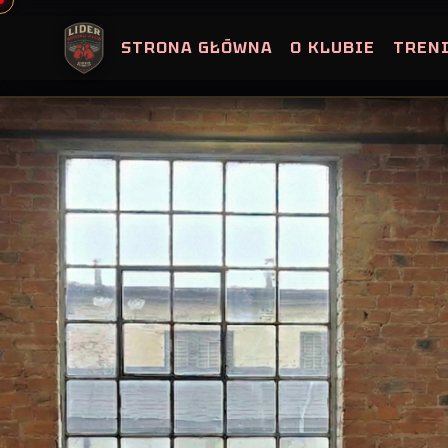
Skip
to
STRONA GŁÓWNA
O KLUBIE
TREN
content