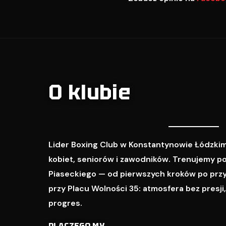
O klubie
Lider Boxing Club w Konstantynowie Łódzkim
kobiet, seniorów i zawodników. Trenujemy p
Piaseckiego — od pierwszych kroków po prz
przy Placu Wolności 35: atmosfera bez presji
progres.
DLACZEGO MY