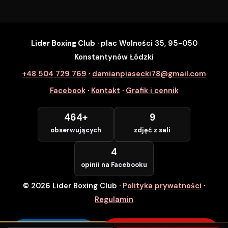
Lider Boxing Club
· plac Wolności 35, 95-050
SZYBKI ZAPIS
Konstantynów Łódzki
Zapisz się na wybrane zajęcia
+48 504 729 769
·
damianpiasecki78@gmail.com
Lider Boxing Club • Konstantynów Łódzki
Facebook
·
Kontakt
·
Grafik i cennik
Imię i Nazwisko *
464+
9
obserwujących
zdjęć z sali
Numer Telefonu *
4
opinii na Facebooku
© 2026 Lider Boxing Club
·
Polityka prywatności
·
POTWIERDZAM — WCHODZĘ ZA
DARMO
Regulamin