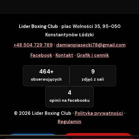
Lider Boxing Club
· plac Wolności 35, 95-050
SZYBKI ZAPIS
Konstantynów Łódzki
Zapisz się na wybrane zajęcia
+48 504 729 769
·
damianpiasecki78@gmail.com
Lider Boxing Club • Konstantynów Łódzki
Facebook
·
Kontakt
·
Grafik i cennik
Imię i Nazwisko *
464+
9
obserwujących
zdjęć z sali
Numer Telefonu *
4
opinii na Facebooku
© 2026 Lider Boxing Club
·
Polityka prywatności
·
POTWIERDZAM — WCHODZĘ ZA
DARMO
Regulamin