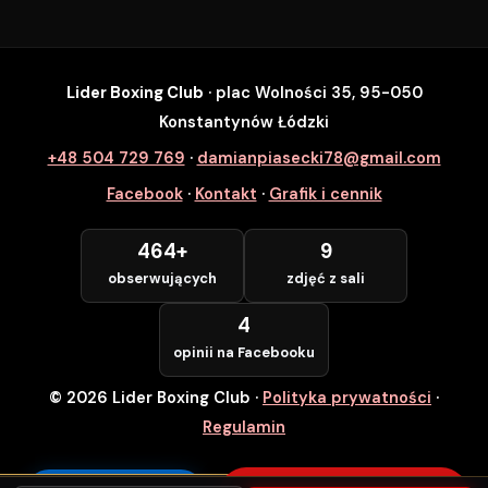
Lider Boxing Club
· plac Wolności 35, 95-050
SZYBKI ZAPIS
Konstantynów Łódzki
Zapisz się na wybrane zajęcia
+48 504 729 769
·
damianpiasecki78@gmail.com
Lider Boxing Club • Konstantynów Łódzki
Facebook
·
Kontakt
·
Grafik i cennik
Imię i Nazwisko *
464+
9
obserwujących
zdjęć z sali
Numer Telefonu *
4
opinii na Facebooku
© 2026 Lider Boxing Club
·
Polityka prywatności
·
POTWIERDZAM — WCHODZĘ ZA
DARMO
Regulamin