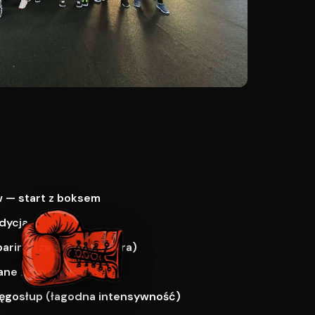
 — start z boksem
dycja
paring (za zgodą trenera)
ne i zawodnicy
ręgosłup (łagodna intensywność)