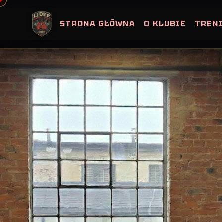
Skip
to
STRONA GŁÓWNA
O KLUBIE
TREN
content