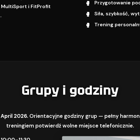
Przygotowanie pod 
ultiSport i FitProfit
Siła, szybkość, w
.
Trening personalny
Grupy i godziny
 April 2026.
Orientacyjne godziny grup — pełny harmon
treningiem potwierdź wolne miejsce telefonicznie.
 10:00–11:30