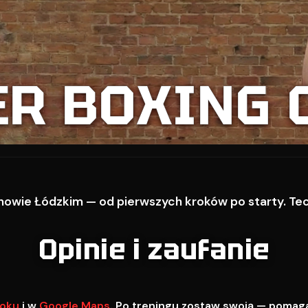
ER BOXING 
owie Łódzkim — od pierwszych kroków po starty. Techn
Opinie i zaufanie
oku
i w
Google Maps
. Po treningu zostaw swoją — pomag