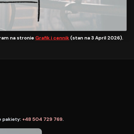
ram na stronie
Grafik i cennik
(stan na 3 April 2026).
e pakiety:
+48 504 729 769
.