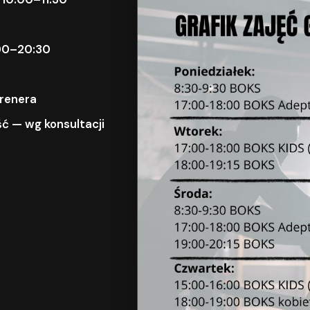
9:00–20:30
trenera
ć — wg konsultacji