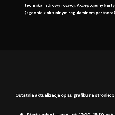
technika i zdrowy rozwój. Akceptujemy karty M
(zgodnie z aktualnym regulaminem partnera)
Ostatnia aktualizacja opisu grafiku na stronie: 3
Start / adept
— pon.–pt. 17:00–18:30, sob.