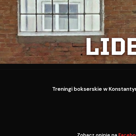
LID
Treningi bokserskie w Konstantyn
Zobacz opinie na
Facebo