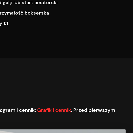
galę lub start amatorski
ytrzymałość bokserska
 1:1
ogram i cennik:
Grafik i cennik
. Przed pierwszym