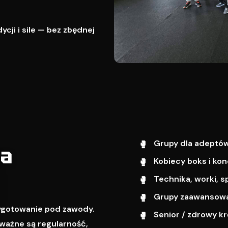
cji i sile — bez zbędnej
Grupy dla adeptów
wa
Kobiecy boks i kon
Technika, worki, s
Grupy zaawansowa
zygotowanie pod zawody.
Senior / zdrowy k
ważne są regularność,