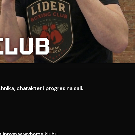
CLUB
ika, charakter i progres na sali.
a innym w wyborze klubu.