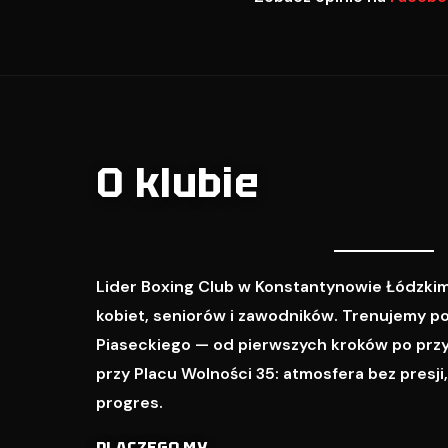
O klubie
Lider Boxing Club w Konstantynowie Łódzkim
kobiet, seniorów i zawodników. Trenujemy p
Piaseckiego — od pierwszych kroków po prz
przy Placu Wolności 35: atmosfera bez presji
progres.
DLACZEGO MY