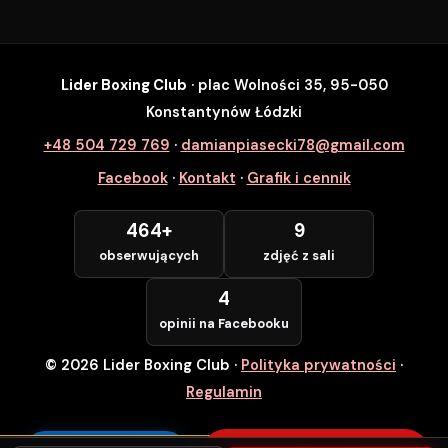
Lider Boxing Club
· plac Wolności 35, 95-050
SZYBKI ZAPIS
Konstantynów Łódzki
Zapisz się na wybrane zajęcia
+48 504 729 769
·
damianpiasecki78@gmail.com
Lider Boxing Club • Konstantynów Łódzki
Facebook
·
Kontakt
·
Grafik i cennik
Imię i Nazwisko *
464+
9
obserwujących
zdjęć z sali
Numer Telefonu *
4
opinii na Facebooku
© 2026 Lider Boxing Club
·
Polityka prywatności
·
POTWIERDZAM — WCHODZĘ ZA
DARMO
Regulamin