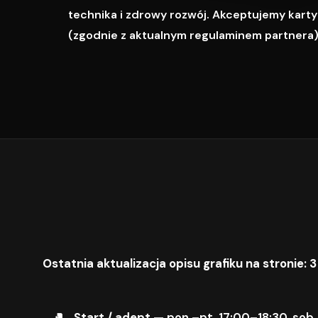
technika i zdrowy rozwój. Akceptujemy karty M
(zgodnie z aktualnym regulaminem partnera)
Ostatnia aktualizacja opisu grafiku na stronie: 3
Start / adept
— pon.–pt. 17:00–18:30, sob.