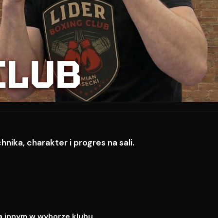
CLUB
ika, charakter i progres na sali.
a innym w wyborze klubu.