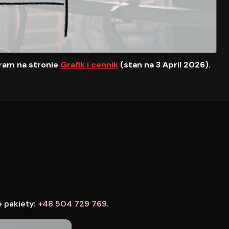
ram na stronie
Grafik i cennik
(stan na 3 April 2026).
e pakiety:
+48 504 729 769
.