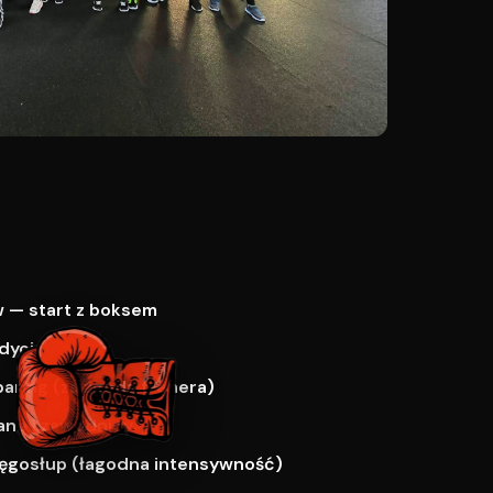
 — start z boksem
dycja
paring (za zgodą trenera)
ne i zawodnicy
ręgosłup (łagodna intensywność)