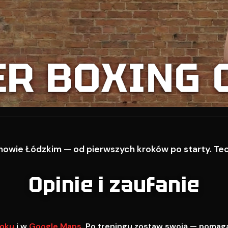
ER BOXING 
owie Łódzkim — od pierwszych kroków po starty. Techn
Opinie i zaufanie
oku
i w
Google Maps
. Po treningu zostaw swoją — pomag