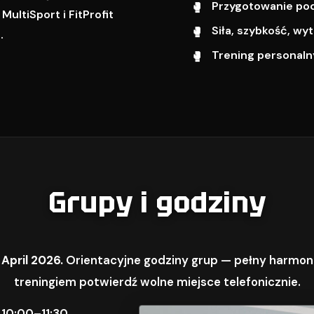
Przygotowanie pod 
ultiSport i FitProfit
Siła, szybkość, w
.
Trening personalny
Grupy i godziny
 April 2026.
Orientacyjne godziny grup — pełny harmon
treningiem potwierdź wolne miejsce telefonicznie.
 10:00–11:30