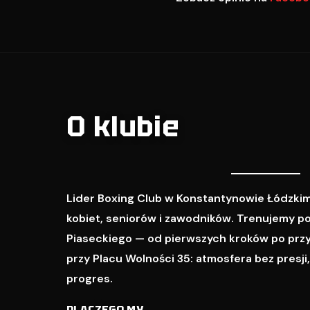
O klubie
Lider Boxing Club w Konstantynowie Łódzkim
kobiet, seniorów i zawodników. Trenujemy p
Piaseckiego — od pierwszych kroków po prz
przy Placu Wolności 35: atmosfera bez presji
progres.
DLACZEGO MY