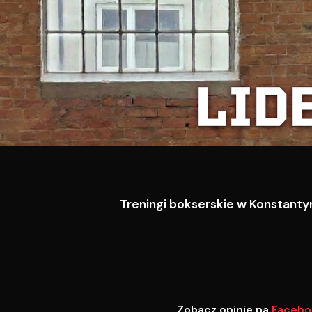
LID
Treningi bokserskie w Konstantyn
Zobacz opinie na
Facebo