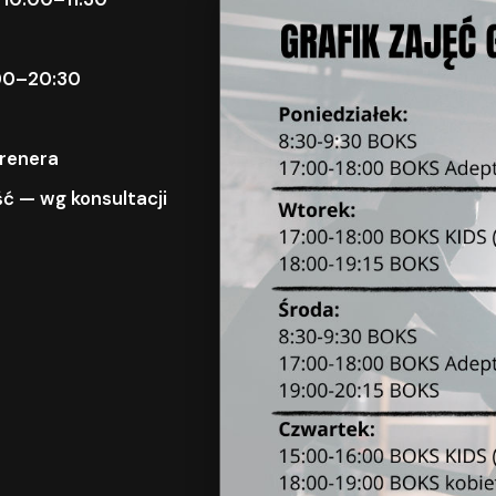
9:00–20:30
trenera
ć — wg konsultacji