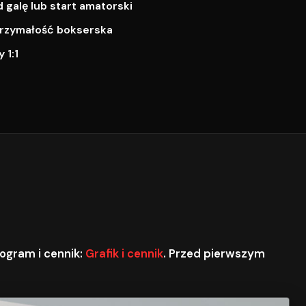
galę lub start amatorski
ytrzymałość bokserska
 1:1
ogram i cennik:
Grafik i cennik
. Przed pierwszym