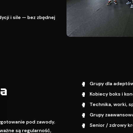
cji i sile — bez zbędnej
Grupy dla adeptów
wa
Kobiecy boks i kon
Technika, worki, s
Grupy zaawansowa
zygotowanie pod zawody.
Senior / zdrowy k
ważne są regularność,