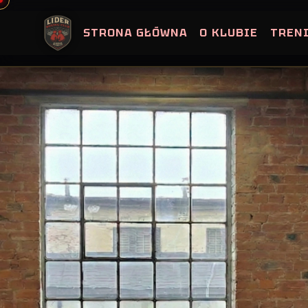
Skip
to
STRONA GŁÓWNA
O KLUBIE
TREN
content