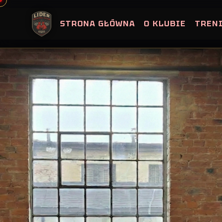
Skip
to
STRONA GŁÓWNA
O KLUBIE
TREN
content