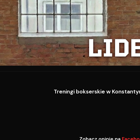
LID
Treningi bokserskie w Konstantyn
Zobacz opinie na
Facebo