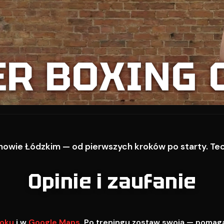
ER BOXING 
owie Łódzkim — od pierwszych kroków po starty. Techn
Opinie i zaufanie
oku
i w
Google Maps
. Po treningu zostaw swoją — pomag