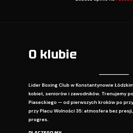
O klubie
Lider Boxing Club w Konstantynowie Łódzkim
kobiet, seniorów i zawodników. Trenujemy p
Piaseckiego — od pierwszych kroków po prz
przy Placu Wolności 35: atmosfera bez presji
progres.
DLACZEGO MY