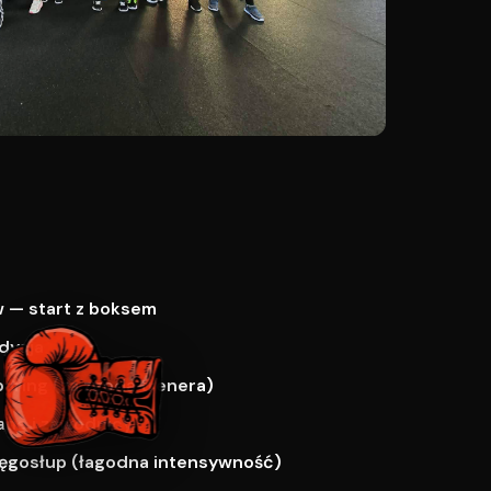
 — start z boksem
dycja
paring (za zgodą trenera)
ne i zawodnicy
ręgosłup (łagodna intensywność)