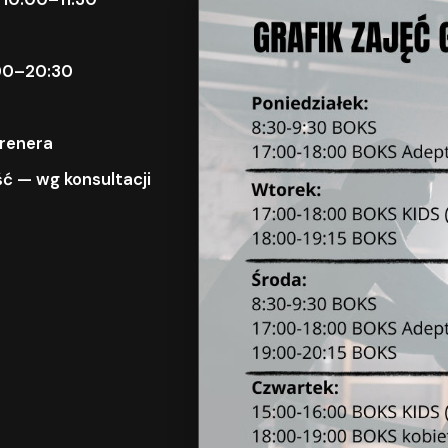
9:00–20:30
trenera
ć — wg konsultacji