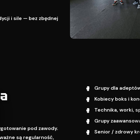
cji i sile — bez zbędnej
Grupy dla adeptów
wa
Kobiecy boks i kon
Technika, worki, s
Grupy zaawansowa
zygotowanie pod zawody.
Senior / zdrowy k
ważne są regularność,