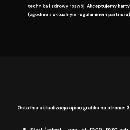
technika i zdrowy rozwój. Akceptujemy karty M
(zgodnie z aktualnym regulaminem partnera)
Ostatnia aktualizacja opisu grafiku na stronie: 3
Start / adept
— pon.–pt. 17:00–18:30, sob.