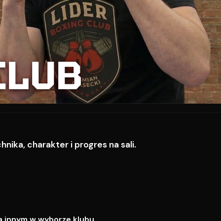
CLUB
ika, charakter i progres na sali.
a innym w wyborze klubu.