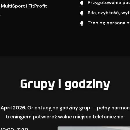
Przygotowanie pod 
ultiSport i FitProfit
Siła, szybkość, w
.
Trening personalny
Grupy i godziny
 April 2026.
Orientacyjne godziny grup — pełny harmon
treningiem potwierdź wolne miejsce telefonicznie.
 10:00–11:30