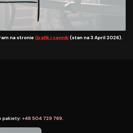
ram na stronie
Grafik i cennik
(stan na 3 April 2026).
e pakiety:
+48 504 729 769
.