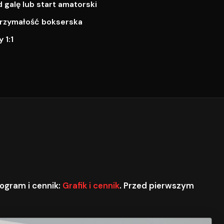
galę lub start amatorski
ytrzymałość bokserska
 1:1
ogram i cennik:
Grafik i cennik
. Przed pierwszym