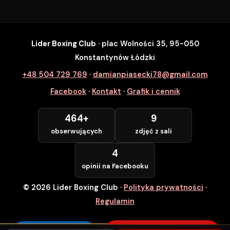
Lider Boxing Club
· plac Wolności 35, 95-050
SZYBKI ZAPIS
Konstantynów Łódzki
Zapisz się na wybrane zajęcia
+48 504 729 769
·
damianpiasecki78@gmail.com
Lider Boxing Club • Konstantynów Łódzki
Facebook
·
Kontakt
·
Grafik i cennik
Imię i Nazwisko *
464+
9
obserwujących
zdjęć z sali
Numer Telefonu *
4
opinii na Facebooku
© 2026 Lider Boxing Club
·
Polityka prywatności
·
POTWIERDZAM — WCHODZĘ ZA
DARMO
Regulamin