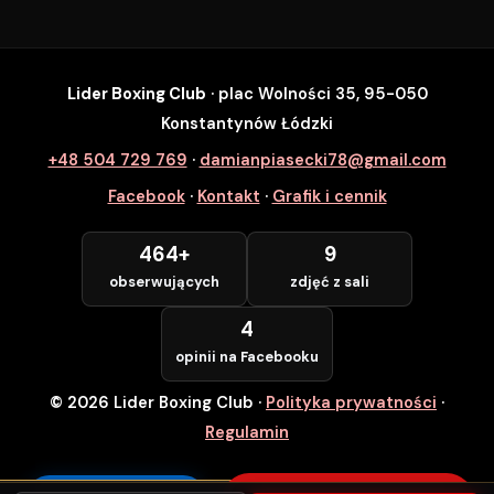
Lider Boxing Club
· plac Wolności 35, 95-050
SZYBKI ZAPIS
Konstantynów Łódzki
Zapisz się na wybrane zajęcia
+48 504 729 769
·
damianpiasecki78@gmail.com
Lider Boxing Club • Konstantynów Łódzki
Facebook
·
Kontakt
·
Grafik i cennik
Imię i Nazwisko *
464+
9
obserwujących
zdjęć z sali
Numer Telefonu *
4
opinii na Facebooku
© 2026 Lider Boxing Club
·
Polityka prywatności
·
POTWIERDZAM — WCHODZĘ ZA
DARMO
Regulamin