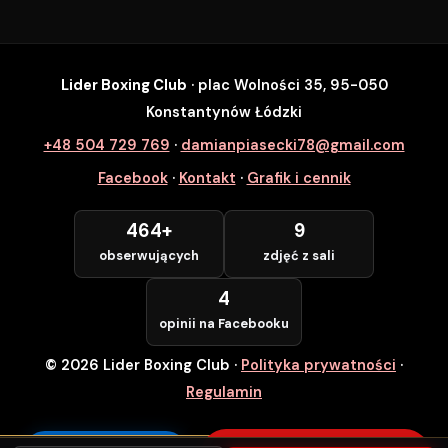
Lider Boxing Club
· plac Wolności 35, 95-050
SZYBKI ZAPIS
Konstantynów Łódzki
Zapisz się na wybrane zajęcia
+48 504 729 769
·
damianpiasecki78@gmail.com
Lider Boxing Club • Konstantynów Łódzki
Facebook
·
Kontakt
·
Grafik i cennik
Imię i Nazwisko *
464+
9
obserwujących
zdjęć z sali
Numer Telefonu *
4
opinii na Facebooku
© 2026 Lider Boxing Club
·
Polityka prywatności
·
POTWIERDZAM — WCHODZĘ ZA
DARMO
Regulamin