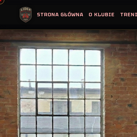
Skip
to
STRONA GŁÓWNA
O KLUBIE
TREN
content