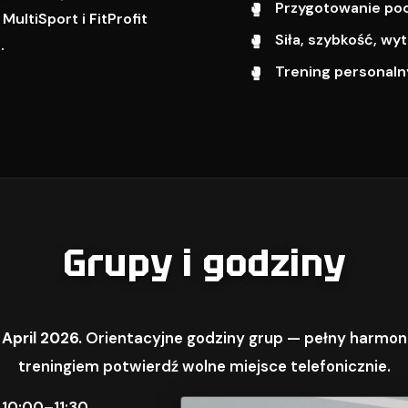
Przygotowanie pod 
ultiSport i FitProfit
Siła, szybkość, w
.
Trening personalny
Grupy i godziny
 April 2026.
Orientacyjne godziny grup — pełny harmon
treningiem potwierdź wolne miejsce telefonicznie.
 10:00–11:30