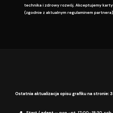
technika i zdrowy rozwój. Akceptujemy karty M
(zgodnie z aktualnym regulaminem partnera)
Ostatnia aktualizacja opisu grafiku na stronie: 3
Start / adept
— pon.–pt. 17:00–18:30, sob.