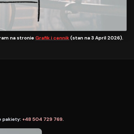
ram na stronie
Grafik i cennik
(stan na 3 April 2026).
e pakiety:
+48 504 729 769
.