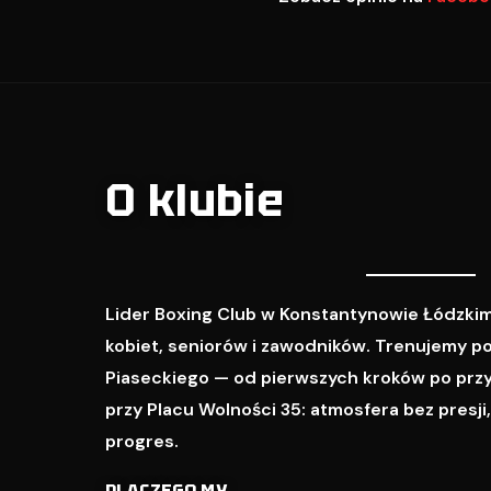
O klubie
Lider Boxing Club w Konstantynowie Łódzkim
kobiet, seniorów i zawodników. Trenujemy p
Piaseckiego — od pierwszych kroków po prz
przy Placu Wolności 35: atmosfera bez presji
progres.
DLACZEGO MY