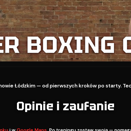
ER BOXING 
owie Łódzkim — od pierwszych kroków po starty. Techn
Opinie i zaufanie
oku
i w
Google Maps
. Po treningu zostaw swoją — pomag