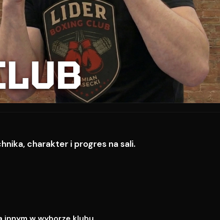
CLUB
ika, charakter i progres na sali.
a innym w wyborze klubu.