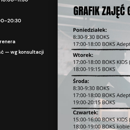
9:00–20:30
trenera
ć — wg konsultacji