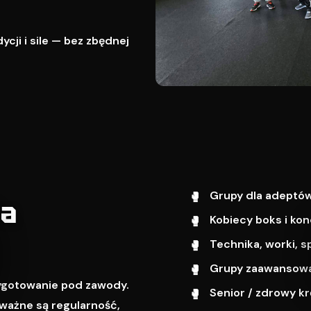
cji i sile — bez zbędnej
Grupy dla adeptów
wa
Kobiecy boks i kon
Technika, worki, s
Grupy zaawansowa
zygotowanie pod zawody.
Senior / zdrowy k
ważne są regularność,