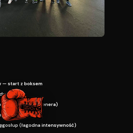
 — start z boksem
dycja
paring (za zgodą trenera)
ne i zawodnicy
ręgosłup (łagodna intensywność)