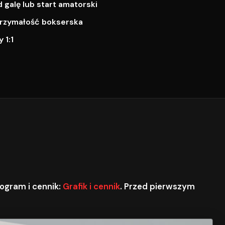
galę lub start amatorski
ytrzymałość bokserska
 1:1
ogram i cennik:
Grafik i cennik
. Przed pierwszym