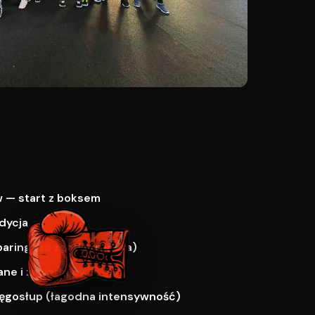
 — start z boksem
dycja
paring (za zgodą trenera)
ne i zawodnicy
ręgosłup (łagodna intensywność)