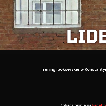
LID
Treningi bokserskie w Konstantyn
Zobacz opinie na
Facebo