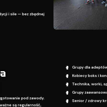
cji i sile — bez zbędnej
Grupy dla adeptów
wa
Kobiecy boks i kon
Technika, worki, s
Grupy zaawansowa
zygotowanie pod zawody.
Senior / zdrowy k
ważne są regularność,