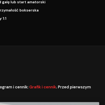
galę lub start amatorski
ytrzymałość bokserska
 1:1
ogram i cennik:
Grafik i cennik
. Przed pierwszym