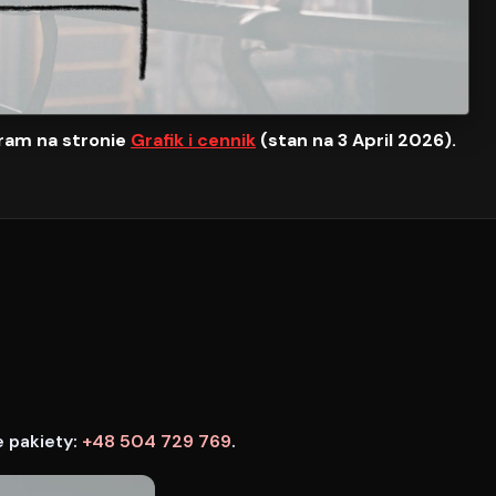
ram na stronie
Grafik i cennik
(stan na 3 April 2026).
e pakiety:
+48 504 729 769
.