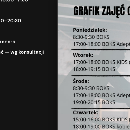
9:00–20:30
trenera
ć — wg konsultacji