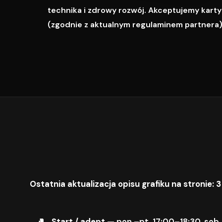
technika i zdrowy rozwój. Akceptujemy karty M
(zgodnie z aktualnym regulaminem partnera)
Ostatnia aktualizacja opisu grafiku na stronie: 3
Start / adept
— pon.–pt. 17:00–18:30, sob.