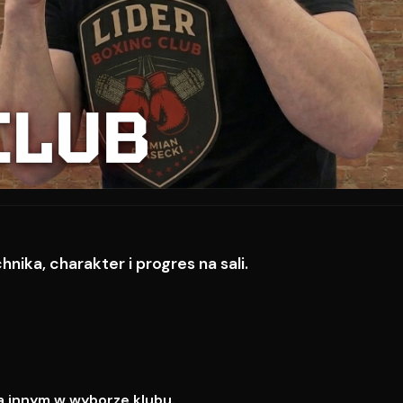
CLUB
ika, charakter i progres na sali.
a innym w wyborze klubu.