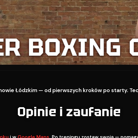
ER BOXING 
owie Łódzkim — od pierwszych kroków po starty. Techn
Opinie i zaufanie
oku
i w
Google Maps
. Po treningu zostaw swoją — pomag