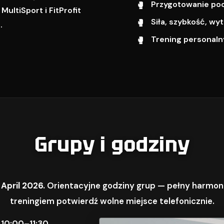
Przygotowanie pod 
ultiSport i FitProfit
Siła, szybkość, w
.
Trening personalny
Grupy i godziny
 April 2026.
Orientacyjne godziny grup — pełny harmon
treningiem potwierdź wolne miejsce telefonicznie.
 10:00–11:30