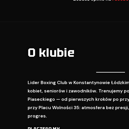
O klubie
Lider Boxing Club w Konstantynowie Łódzkim
kobiet, seniorów i zawodników. Trenujemy p
Piaseckiego — od pierwszych kroków po prz
przy Placu Wolności 35: atmosfera bez presji
progres.
DLACZEGO MY