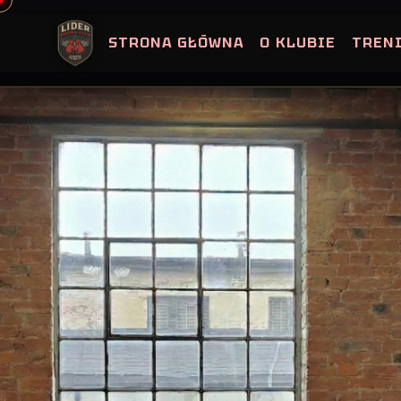
Skip
to
STRONA GŁÓWNA
O KLUBIE
TREN
content