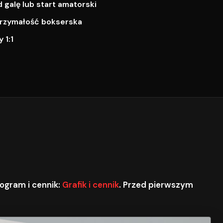
galę lub start amatorski
ytrzymałość bokserska
 1:1
ogram i cennik:
Grafik i cennik
. Przed pierwszym