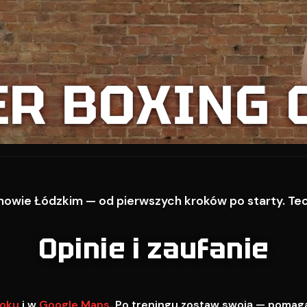
ER BOXING 
owie Łódzkim — od pierwszych kroków po starty. Techn
Opinie i zaufanie
oku
i w
Google Maps
. Po treningu zostaw swoją — pomag