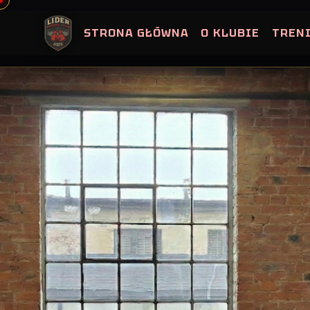
Skip
to
STRONA GŁÓWNA
O KLUBIE
TREN
content