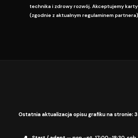
technika i zdrowy rozwój. Akceptujemy karty M
(zgodnie z aktualnym regulaminem partnera)
Ostatnia aktualizacja opisu grafiku na stronie: 3
Start / adept
— pon.–pt. 17:00–18:30, sob.