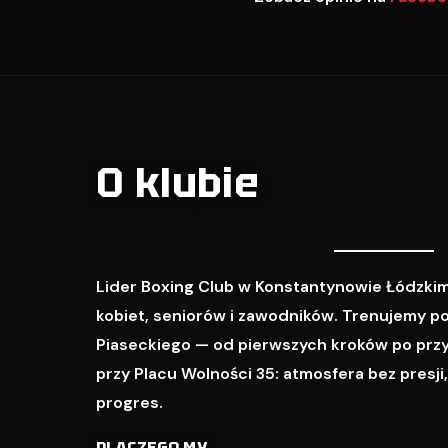
O klubie
Lider Boxing Club w Konstantynowie Łódzkim
kobiet, seniorów i zawodników. Trenujemy p
Piaseckiego — od pierwszych kroków po prz
przy Placu Wolności 35: atmosfera bez presji
progres.
DLACZEGO MY