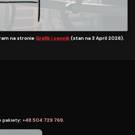
ram na stronie
Grafik i cennik
(stan na 3 April 2026).
e pakiety:
+48 504 729 769
.