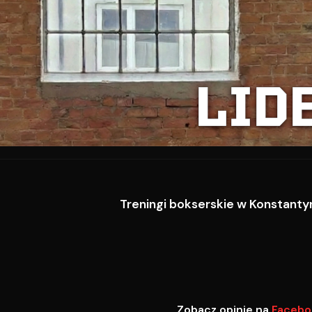
LID
Treningi bokserskie w Konstantyn
Zobacz opinie na
Facebo