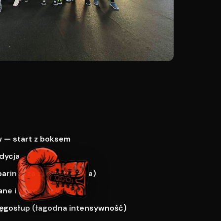
 — start z boksem
dycja
paring (za zgodą trenera)
ne i zawodnicy
ręgosłup (łagodna intensywność)