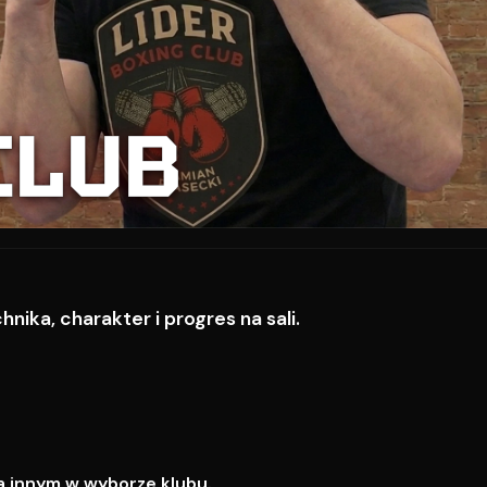
CLUB
ika, charakter i progres na sali.
a innym w wyborze klubu.