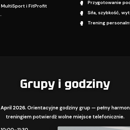
Przygotowanie pod 
ultiSport i FitProfit
Siła, szybkość, w
.
Trening personalny
Grupy i godziny
 April 2026.
Orientacyjne godziny grup — pełny harmon
treningiem potwierdź wolne miejsce telefonicznie.
 10:00–11:30