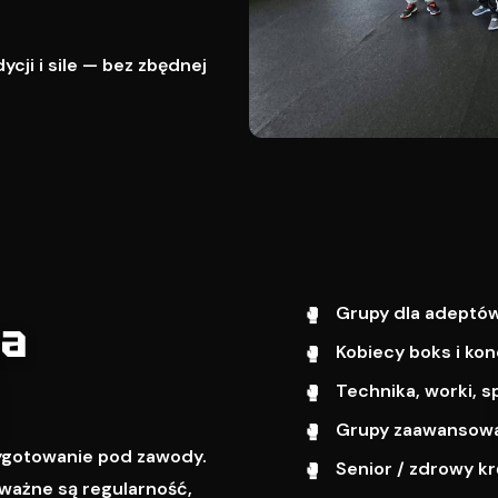
cji i sile — bez zbędnej
Grupy dla adeptów
wa
Kobiecy boks i kon
Technika, worki, s
Grupy zaawansowa
zygotowanie pod zawody.
Senior / zdrowy k
ważne są regularność,