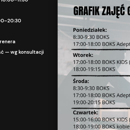
9:00–20:30
trenera
ć — wg konsultacji