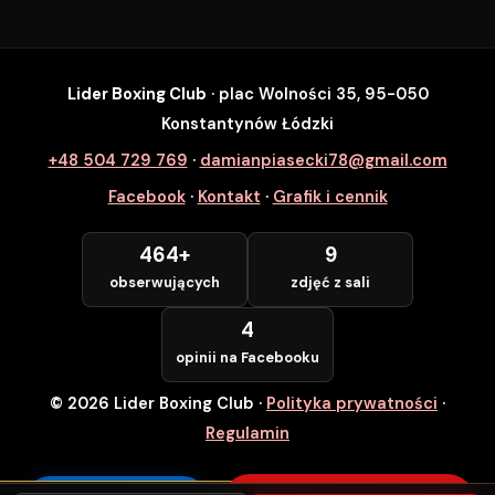
Lider Boxing Club
· plac Wolności 35, 95-050
SZYBKI ZAPIS
Konstantynów Łódzki
Zapisz się na wybrane zajęcia
+48 504 729 769
·
damianpiasecki78@gmail.com
Lider Boxing Club • Konstantynów Łódzki
Facebook
·
Kontakt
·
Grafik i cennik
Imię i Nazwisko *
464+
9
obserwujących
zdjęć z sali
Numer Telefonu *
4
opinii na Facebooku
© 2026 Lider Boxing Club
·
Polityka prywatności
·
POTWIERDZAM — WCHODZĘ ZA
DARMO
Regulamin