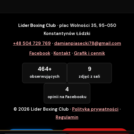
Lider Boxing Club
· plac Wolności 35, 95-050
SZYBKI ZAPIS
Konstantynów Łódzki
Zapisz się na wybrane zajęcia
+48 504 729 769
·
damianpiasecki78@gmail.com
Lider Boxing Club • Konstantynów Łódzki
Facebook
·
Kontakt
·
Grafik i cennik
Imię i Nazwisko *
464+
9
obserwujących
zdjęć z sali
Numer Telefonu *
4
opinii na Facebooku
© 2026 Lider Boxing Club
·
Polityka prywatności
·
POTWIERDZAM — WCHODZĘ ZA
DARMO
Regulamin