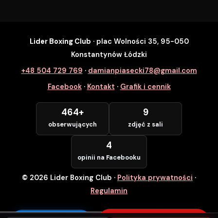
Lider Boxing Club
· plac Wolności 35, 95-050
SZYBKI ZAPIS
Konstantynów Łódzki
Zapisz się na wybrane zajęcia
+48 504 729 769
·
damianpiasecki78@gmail.com
Lider Boxing Club • Konstantynów Łódzki
Facebook
·
Kontakt
·
Grafik i cennik
Imię i Nazwisko *
464+
9
obserwujących
zdjęć z sali
Numer Telefonu *
4
opinii na Facebooku
© 2026 Lider Boxing Club
·
Polityka prywatności
·
POTWIERDZAM — WCHODZĘ ZA
DARMO
Regulamin