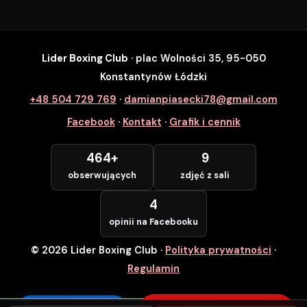
Lider Boxing Club
· plac Wolności 35, 95-050
SZYBKI ZAPIS
Konstantynów Łódzki
Zapisz się na wybrane zajęcia
+48 504 729 769
·
damianpiasecki78@gmail.com
Lider Boxing Club • Konstantynów Łódzki
Facebook
·
Kontakt
·
Grafik i cennik
Imię i Nazwisko *
464+
9
obserwujących
zdjęć z sali
Numer Telefonu *
4
opinii na Facebooku
© 2026 Lider Boxing Club
·
Polityka prywatności
·
POTWIERDZAM — WCHODZĘ ZA
DARMO
Regulamin