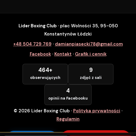
Lider Boxing Club
· plac Wolności 35, 95-050
SZYBKI ZAPIS
Konstantynów Łódzki
Zapisz się na wybrane zajęcia
+48 504 729 769
·
damianpiasecki78@gmail.com
Lider Boxing Club • Konstantynów Łódzki
Facebook
·
Kontakt
·
Grafik i cennik
Imię i Nazwisko *
464+
9
obserwujących
zdjęć z sali
Numer Telefonu *
4
opinii na Facebooku
© 2026 Lider Boxing Club
·
Polityka prywatności
·
POTWIERDZAM — WCHODZĘ ZA
DARMO
Regulamin