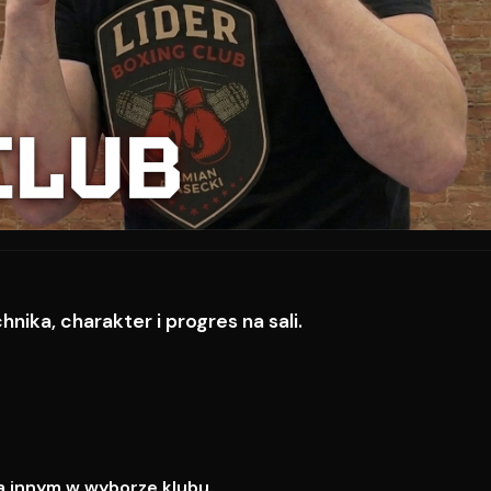
CLUB
ika, charakter i progres na sali.
a innym w wyborze klubu.