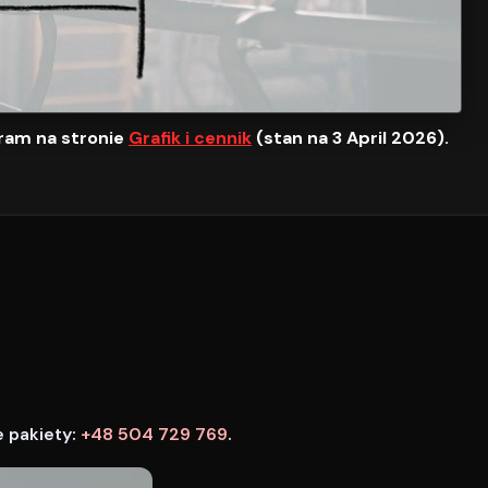
ram na stronie
Grafik i cennik
(stan na 3 April 2026).
e pakiety:
+48 504 729 769
.