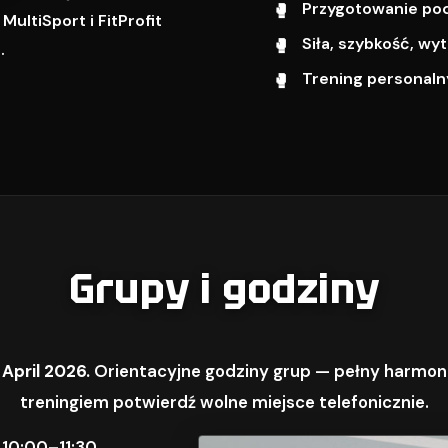
Przygotowanie pod 
ultiSport i FitProfit
Siła, szybkość, w
.
Trening personalny
Grupy i godziny
 April 2026.
Orientacyjne godziny grup — pełny harmon
treningiem potwierdź wolne miejsce telefonicznie.
 10:00–11:30