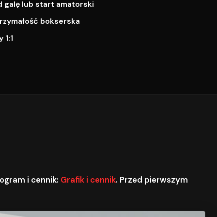
galę lub start amatorski
ytrzymałość bokserska
 1:1
ogram i cennik:
Grafik i cennik
. Przed pierwszym