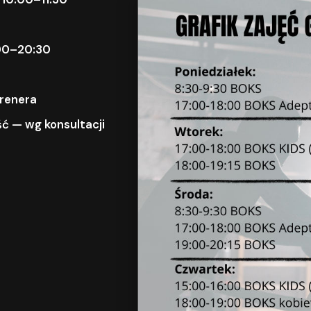
9:00–20:30
trenera
ć — wg konsultacji