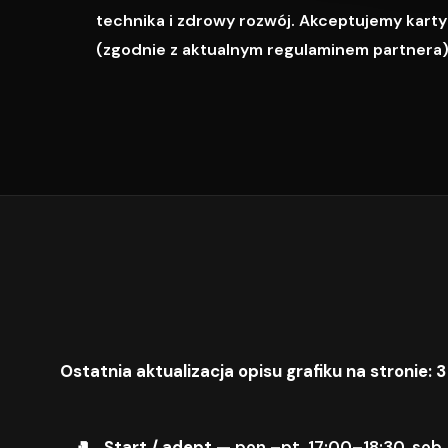
technika i zdrowy rozwój. Akceptujemy karty M
(zgodnie z aktualnym regulaminem partnera)
Ostatnia aktualizacja opisu grafiku na stronie: 3
Start / adept
— pon.–pt. 17:00–18:30, sob.