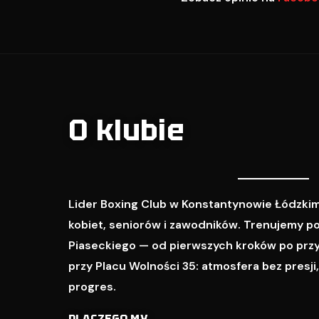
O klubie
Lider Boxing Club w Konstantynowie Łódzkim
kobiet, seniorów i zawodników. Trenujemy p
Piaseckiego — od pierwszych kroków po prz
przy Placu Wolności 35: atmosfera bez presji
progres.
DLACZEGO MY