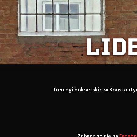
LID
Treningi bokserskie w Konstantyn
Zobacz opinie na
Facebo