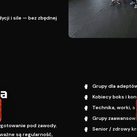
cji i sile — bez zbędnej
Grupy dla adeptów
wa
Kobiecy boks i kon
Technika, worki, s
Grupy zaawansowa
zygotowanie pod zawody.
Senior / zdrowy k
ważne są regularność,