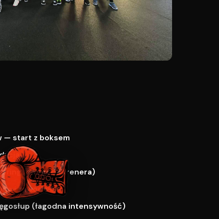
 — start z boksem
dycja
paring (za zgodą trenera)
ne i zawodnicy
ręgosłup (łagodna intensywność)