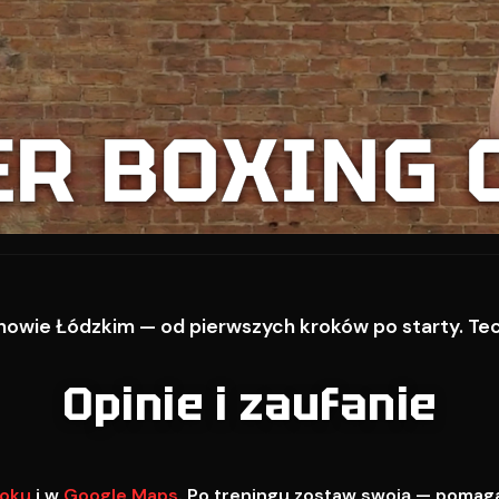
ER BOXING 
owie Łódzkim — od pierwszych kroków po starty. Techn
Opinie i zaufanie
oku
i w
Google Maps
. Po treningu zostaw swoją — pomag