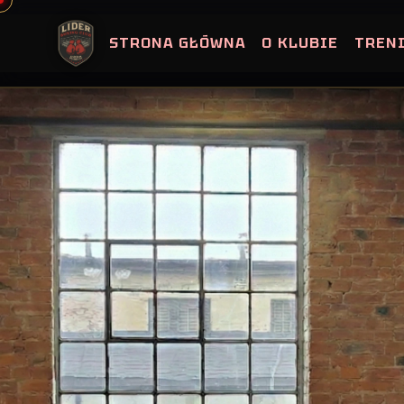
Skip
to
STRONA GŁÓWNA
O KLUBIE
TREN
content