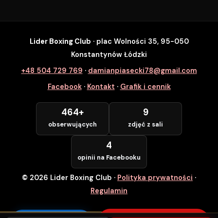
Lider Boxing Club
· plac Wolności 35, 95-050
SZYBKI ZAPIS
Konstantynów Łódzki
Zapisz się na wybrane zajęcia
+48 504 729 769
·
damianpiasecki78@gmail.com
Lider Boxing Club • Konstantynów Łódzki
Facebook
·
Kontakt
·
Grafik i cennik
Imię i Nazwisko *
464+
9
obserwujących
zdjęć z sali
Numer Telefonu *
4
opinii na Facebooku
© 2026 Lider Boxing Club
·
Polityka prywatności
·
POTWIERDZAM — WCHODZĘ ZA
DARMO
Regulamin