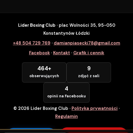
Lider Boxing Club
· plac Wolności 35, 95-050
SZYBKI ZAPIS
Konstantynów Łódzki
Zapisz się na wybrane zajęcia
+48 504 729 769
·
damianpiasecki78@gmail.com
Lider Boxing Club • Konstantynów Łódzki
Facebook
·
Kontakt
·
Grafik i cennik
Imię i Nazwisko *
464+
9
obserwujących
zdjęć z sali
Numer Telefonu *
4
opinii na Facebooku
© 2026 Lider Boxing Club
·
Polityka prywatności
·
POTWIERDZAM — WCHODZĘ ZA
DARMO
Regulamin