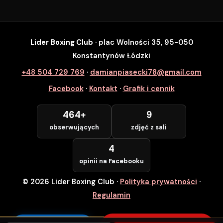
Lider Boxing Club
· plac Wolności 35, 95-050
SZYBKI ZAPIS
Konstantynów Łódzki
Zapisz się na wybrane zajęcia
+48 504 729 769
·
damianpiasecki78@gmail.com
Lider Boxing Club • Konstantynów Łódzki
Facebook
·
Kontakt
·
Grafik i cennik
Imię i Nazwisko *
464+
9
obserwujących
zdjęć z sali
Numer Telefonu *
4
opinii na Facebooku
© 2026 Lider Boxing Club
·
Polityka prywatności
·
POTWIERDZAM — WCHODZĘ ZA
DARMO
Regulamin