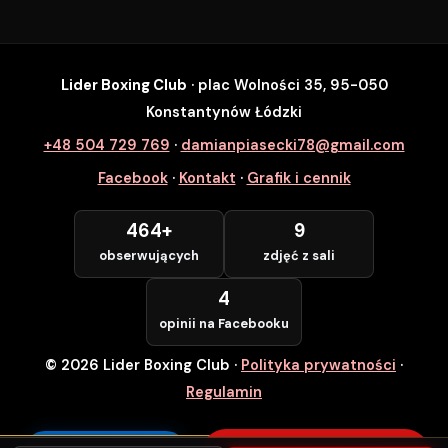
Lider Boxing Club
· plac Wolności 35, 95-050
SZYBKI ZAPIS
Konstantynów Łódzki
Zapisz się na wybrane zajęcia
+48 504 729 769
·
damianpiasecki78@gmail.com
Lider Boxing Club • Konstantynów Łódzki
Facebook
·
Kontakt
·
Grafik i cennik
Imię i Nazwisko *
464+
9
obserwujących
zdjęć z sali
Numer Telefonu *
4
opinii na Facebooku
© 2026 Lider Boxing Club
·
Polityka prywatności
·
POTWIERDZAM — WCHODZĘ ZA
DARMO
Regulamin