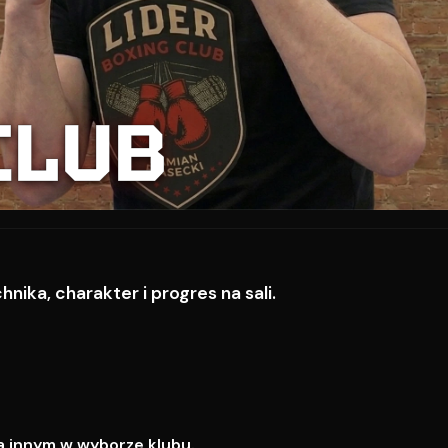
CLUB
ika, charakter i progres na sali.
a innym w wyborze klubu.