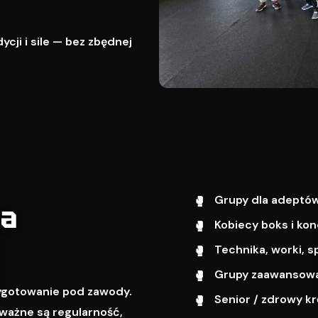
cji i sile — bez zbędnej
Grupy dla adeptów
wa
Kobiecy boks i kon
Technika, worki, s
Grupy zaawansowa
zygotowanie pod zawody.
Senior / zdrowy k
ważne są regularność,