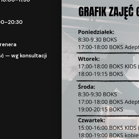
9:00–20:30
trenera
ć — wg konsultacji