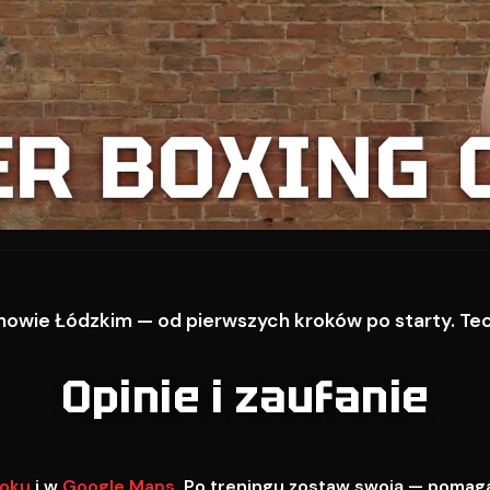
ER BOXING 
owie Łódzkim — od pierwszych kroków po starty. Techn
Opinie i zaufanie
oku
i w
Google Maps
. Po treningu zostaw swoją — pomag