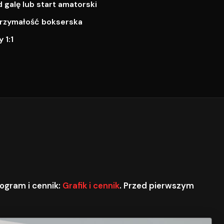
galę lub start amatorski
ytrzymałość bokserska
 1:1
ogram i cennik:
Grafik i cennik
. Przed pierwszym