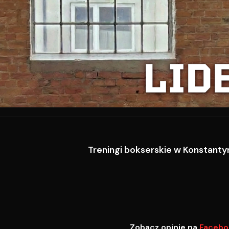
LID
Treningi bokserskie w Konstantyn
Zobacz opinie na
Facebo