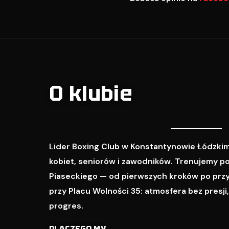
O klubie
Lider Boxing Club w Konstantynowie Łódzkim
kobiet, seniorów i zawodników. Trenujemy p
Piaseckiego — od pierwszych kroków po prz
przy Placu Wolności 35: atmosfera bez presji
progres.
DLACZEGO MY