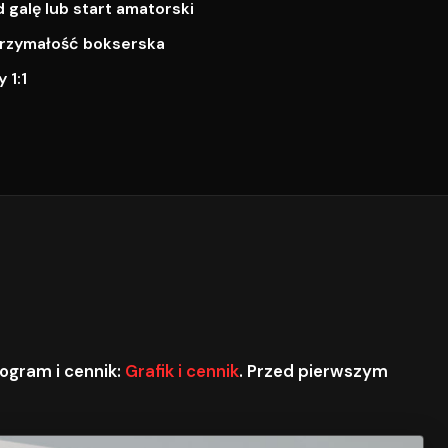
galę lub start amatorski
ytrzymałość bokserska
 1:1
ogram i cennik:
Grafik i cennik
. Przed pierwszym