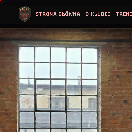
Skip
to
STRONA GŁÓWNA
O KLUBIE
TREN
content