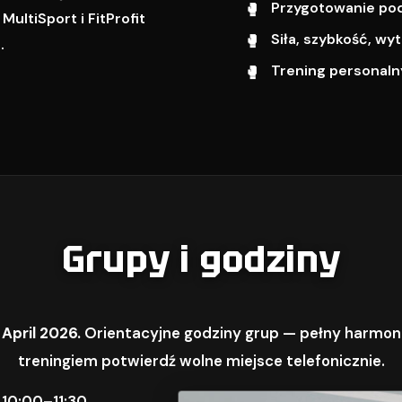
Przygotowanie pod 
ultiSport i FitProfit
Siła, szybkość, w
.
Trening personalny
Grupy i godziny
 April 2026.
Orientacyjne godziny grup — pełny harmon
treningiem potwierdź wolne miejsce telefonicznie.
 10:00–11:30