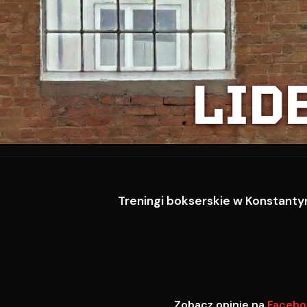
LID
Treningi bokserskie w Konstantyn
Zobacz opinie na
Facebo