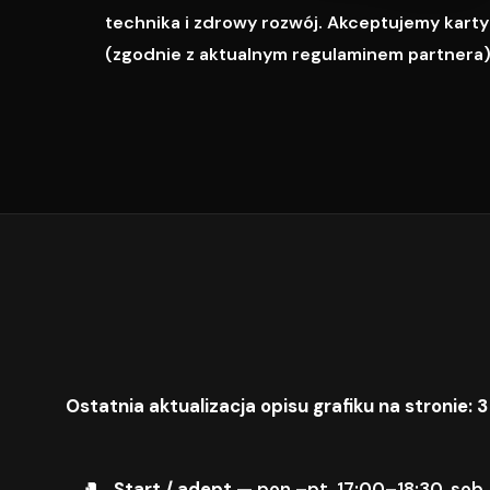
technika i zdrowy rozwój. Akceptujemy karty M
(zgodnie z aktualnym regulaminem partnera)
Ostatnia aktualizacja opisu grafiku na stronie: 3
Start / adept
— pon.–pt. 17:00–18:30, sob.