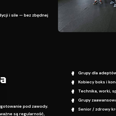
cji i sile — bez zbędnej
Grupy dla adeptów
wa
Kobiecy boks i kon
Technika, worki, s
Grupy zaawansowa
zygotowanie pod zawody.
Senior / zdrowy k
ważne są regularność,