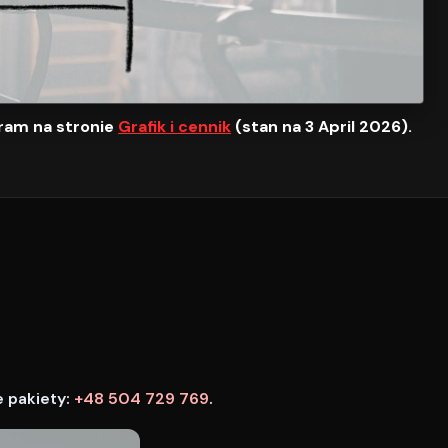
ram na stronie
Grafik i cennik
(stan na 3 April 2026).
e pakiety:
+48 504 729 769
.