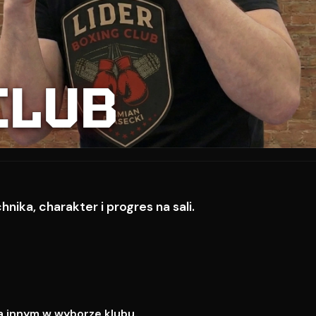
CLUB
ika, charakter i progres na sali.
a innym w wyborze klubu.