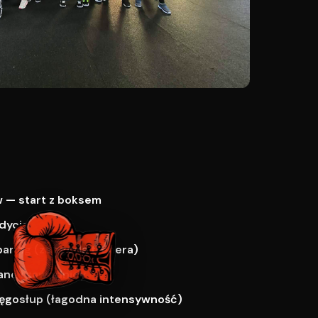
 — start z boksem
dycja
paring (za zgodą trenera)
ne i zawodnicy
ręgosłup (łagodna intensywność)