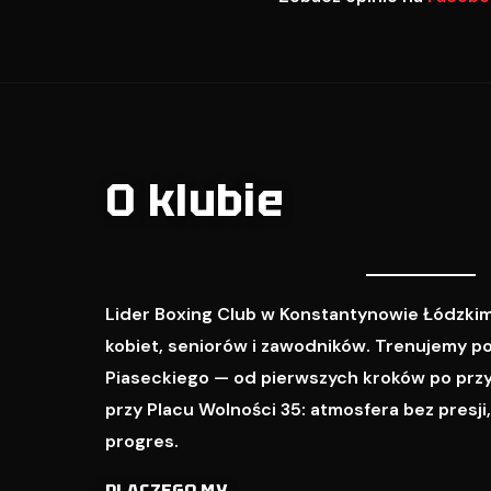
O klubie
Lider Boxing Club w Konstantynowie Łódzkim
kobiet, seniorów i zawodników. Trenujemy p
Piaseckiego — od pierwszych kroków po prz
przy Placu Wolności 35: atmosfera bez presji
progres.
DLACZEGO MY