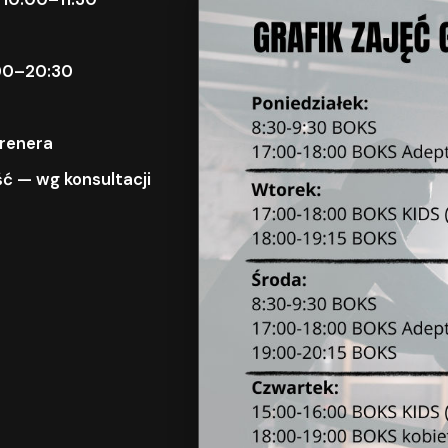
9:00–20:30
trenera
ć — wg konsultacji