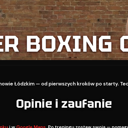
ER BOXING 
owie Łódzkim — od pierwszych kroków po starty. Techn
Opinie i zaufanie
oku
i w
Google Maps
. Po treningu zostaw swoją — pomag