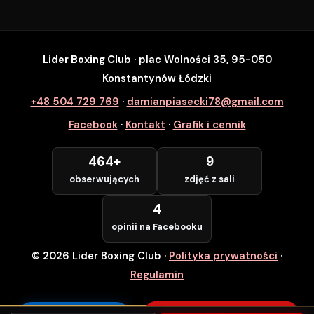
Lider Boxing Club
· plac Wolności 35, 95-050
SZYBKI ZAPIS
Konstantynów Łódzki
Zapisz się na wybrane zajęcia
+48 504 729 769
·
damianpiasecki78@gmail.com
Lider Boxing Club • Konstantynów Łódzki
Facebook
·
Kontakt
·
Grafik i cennik
Imię i Nazwisko *
464+
9
obserwujących
zdjęć z sali
Numer Telefonu *
4
opinii na Facebooku
© 2026 Lider Boxing Club
·
Polityka prywatności
·
POTWIERDZAM — WCHODZĘ ZA
DARMO
Regulamin