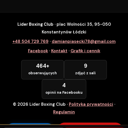
Lider Boxing Club
· plac Wolności 35, 95-050
SZYBKI ZAPIS
Konstantynów Łódzki
Zapisz się na wybrane zajęcia
+48 504 729 769
·
damianpiasecki78@gmail.com
Lider Boxing Club • Konstantynów Łódzki
Facebook
·
Kontakt
·
Grafik i cennik
Imię i Nazwisko *
464+
9
obserwujących
zdjęć z sali
Numer Telefonu *
4
opinii na Facebooku
© 2026 Lider Boxing Club
·
Polityka prywatności
·
POTWIERDZAM — WCHODZĘ ZA
DARMO
Regulamin