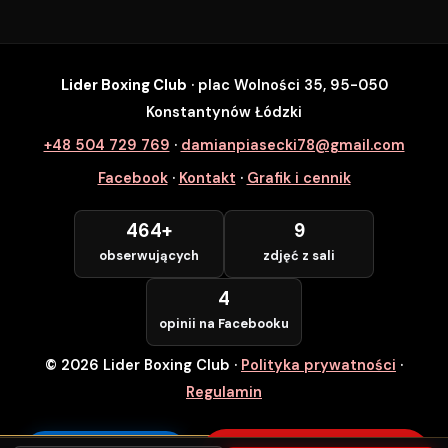
Lider Boxing Club
· plac Wolności 35, 95-050
SZYBKI ZAPIS
Konstantynów Łódzki
Zapisz się na wybrane zajęcia
+48 504 729 769
·
damianpiasecki78@gmail.com
Lider Boxing Club • Konstantynów Łódzki
Facebook
·
Kontakt
·
Grafik i cennik
Imię i Nazwisko *
464+
9
obserwujących
zdjęć z sali
Numer Telefonu *
4
opinii na Facebooku
© 2026 Lider Boxing Club
·
Polityka prywatności
·
POTWIERDZAM — WCHODZĘ ZA
DARMO
Regulamin