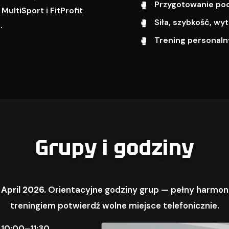
Przygotowanie pod 
ultiSport i FitProfit
Siła, szybkość, w
.
Trening personalny
Grupy i godziny
 April 2026.
Orientacyjne godziny grup — pełny harmon
treningiem potwierdź wolne miejsce telefonicznie.
 10:00–11:30