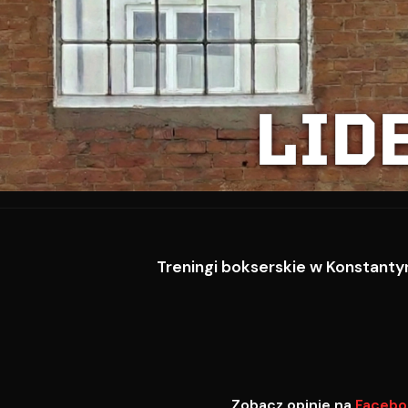
LID
Treningi bokserskie w Konstantyn
Zobacz opinie na
Facebo