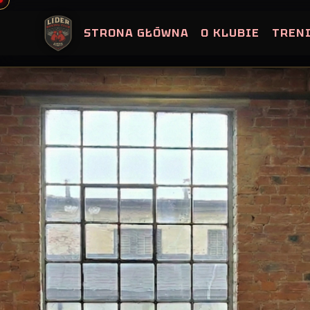
Skip
to
STRONA GŁÓWNA
O KLUBIE
TREN
content