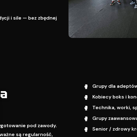
cji i sile — bez zbędnej
Grupy dla adeptów
wa
Kobiecy boks i kon
Technika, worki, s
Grupy zaawansowa
zygotowanie pod zawody.
Senior / zdrowy k
ważne są regularność,