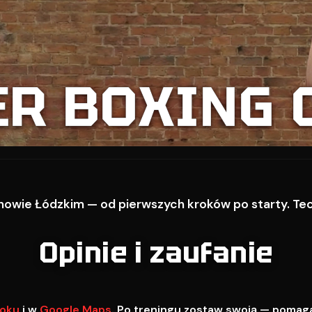
ER BOXING 
owie Łódzkim — od pierwszych kroków po starty. Techn
Opinie i zaufanie
oku
i w
Google Maps
. Po treningu zostaw swoją — pomag