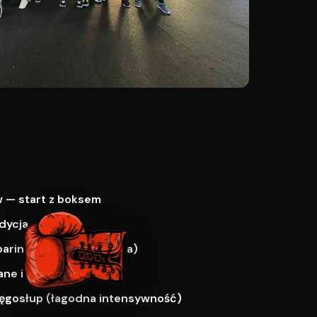
 — start z boksem
dycja
paring (za zgodą trenera)
ne i zawodnicy
ręgosłup (łagodna intensywność)