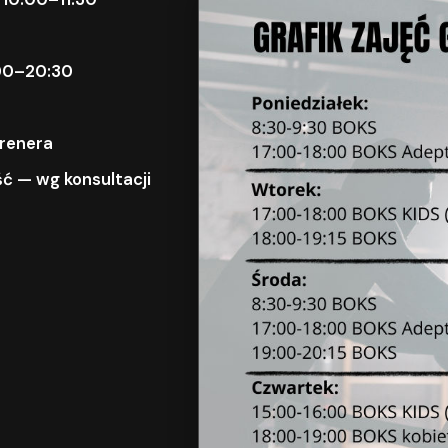
9:00–20:30
trenera
ć — wg konsultacji