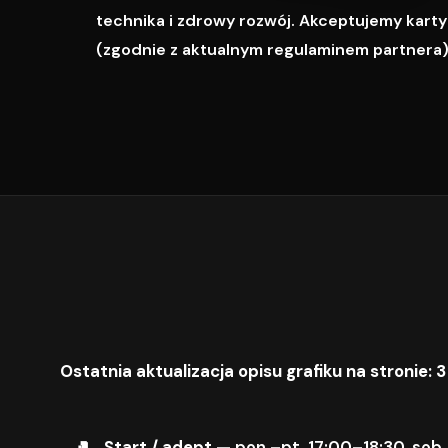
technika i zdrowy rozwój. Akceptujemy karty M
(zgodnie z aktualnym regulaminem partnera)
Ostatnia aktualizacja opisu grafiku na stronie: 3
Start / adept
— pon.–pt. 17:00–18:30, sob.