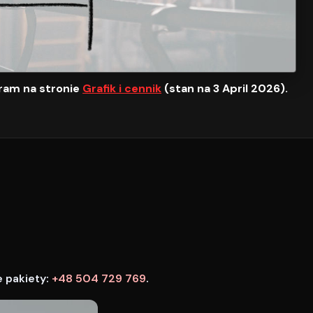
ram na stronie
Grafik i cennik
(stan na 3 April 2026).
e pakiety:
+48 504 729 769
.