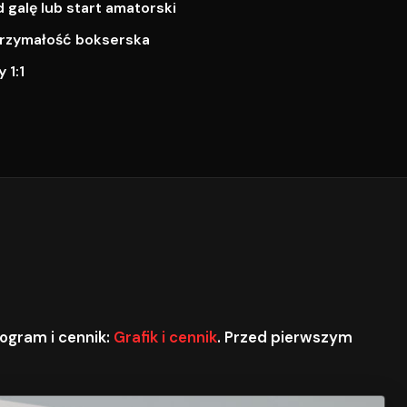
galę lub start amatorski
ytrzymałość bokserska
 1:1
ogram i cennik:
Grafik i cennik
. Przed pierwszym