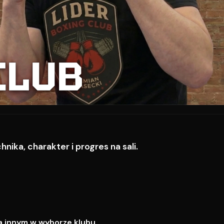
CLUB
ika, charakter i progres na sali.
a innym w wyborze klubu.