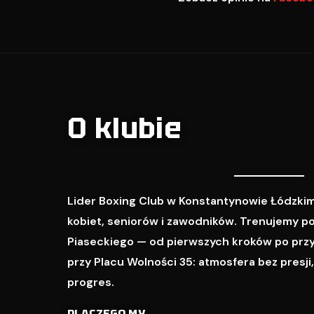
O klubie
Lider Boxing Club w Konstantynowie Łódzkim
kobiet, seniorów i zawodników. Trenujemy p
Piaseckiego — od pierwszych kroków po prz
przy Placu Wolności 35: atmosfera bez presji
progres.
DLACZEGO MY