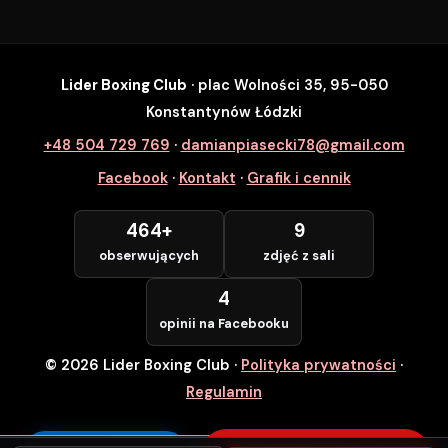
Lider Boxing Club
· plac Wolności 35, 95-050
SZYBKI ZAPIS
Konstantynów Łódzki
Zapisz się na wybrane zajęcia
+48 504 729 769
·
damianpiasecki78@gmail.com
Lider Boxing Club • Konstantynów Łódzki
Facebook
·
Kontakt
·
Grafik i cennik
Imię i Nazwisko *
464+
9
obserwujących
zdjęć z sali
Numer Telefonu *
4
opinii na Facebooku
© 2026 Lider Boxing Club
·
Polityka prywatności
·
POTWIERDZAM — WCHODZĘ ZA
DARMO
Regulamin