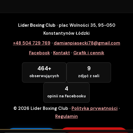
Lider Boxing Club
· plac Wolności 35, 95-050
SZYBKI ZAPIS
Konstantynów Łódzki
Zapisz się na wybrane zajęcia
+48 504 729 769
·
damianpiasecki78@gmail.com
Lider Boxing Club • Konstantynów Łódzki
Facebook
·
Kontakt
·
Grafik i cennik
Imię i Nazwisko *
464+
9
obserwujących
zdjęć z sali
Numer Telefonu *
4
opinii na Facebooku
© 2026 Lider Boxing Club
·
Polityka prywatności
·
POTWIERDZAM — WCHODZĘ ZA
DARMO
Regulamin