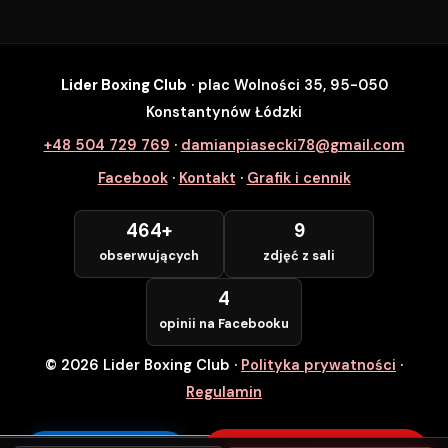
Lider Boxing Club
· plac Wolności 35, 95-050
SZYBKI ZAPIS
Konstantynów Łódzki
Zapisz się na wybrane zajęcia
+48 504 729 769
·
damianpiasecki78@gmail.com
Lider Boxing Club • Konstantynów Łódzki
Facebook
·
Kontakt
·
Grafik i cennik
Imię i Nazwisko *
464+
9
obserwujących
zdjęć z sali
Numer Telefonu *
4
opinii na Facebooku
© 2026 Lider Boxing Club
·
Polityka prywatności
·
POTWIERDZAM — WCHODZĘ ZA
DARMO
Regulamin