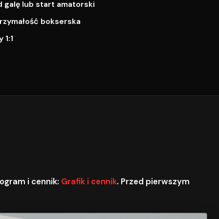
galę lub start amatorski
ytrzymałość bokserska
 1:1
ogram i cennik:
Grafik i cennik
. Przed pierwszym