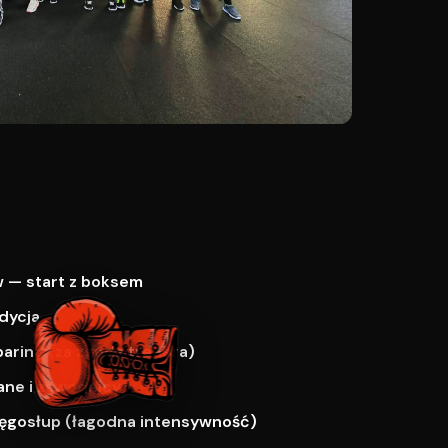
 — start z boksem
dycja
paring (za zgodą trenera)
ne i zawodnicy
ręgosłup (łagodna intensywność)