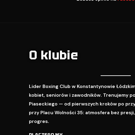
O klubie
Lider Boxing Club w Konstantynowie Łódzkim
kobiet, seniorów i zawodników. Trenujemy p
Piaseckiego — od pierwszych kroków po prz
przy Placu Wolności 35: atmosfera bez presji
progres.
DLACZEGO MY