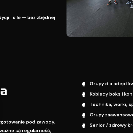
cji i sile — bez zbędnej
Grupy dla adeptów
wa
Kobiecy boks i kon
Technika, worki, s
Grupy zaawansowa
zygotowanie pod zawody.
Senior / zdrowy k
ważne są regularność,