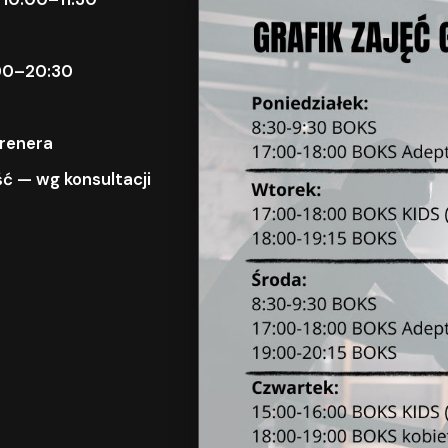
9:00–20:30
trenera
ć — wg konsultacji