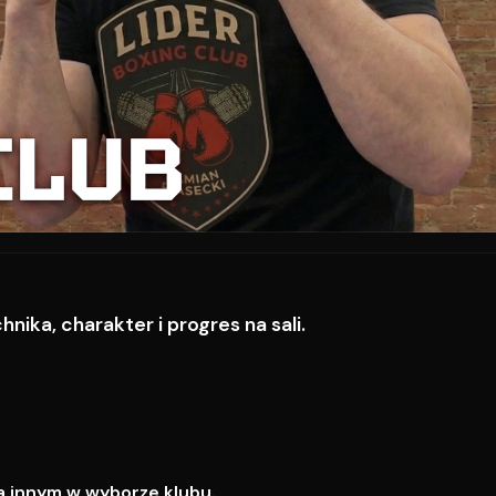
CLUB
ika, charakter i progres na sali.
a innym w wyborze klubu.