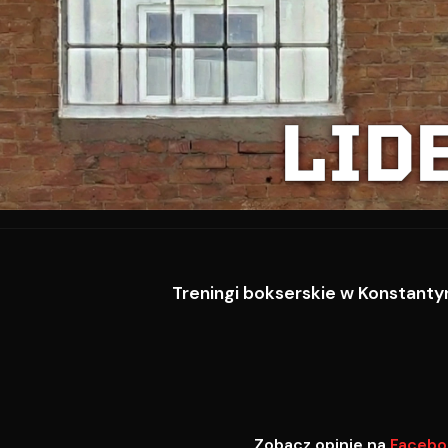
LID
Treningi bokserskie w Konstantyn
Zobacz opinie na
Facebo