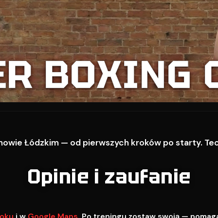
ER BOXING 
owie Łódzkim — od pierwszych kroków po starty. Techn
Opinie i zaufanie
oku
i w
Google Maps
. Po treningu zostaw swoją — pomag