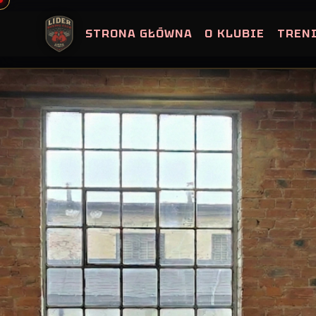
Skip
to
STRONA GŁÓWNA
O KLUBIE
TREN
content