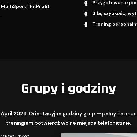
Przygotowanie pod 
ultiSport i FitProfit
Siła, szybkość, w
.
Trening personalny
Grupy i godziny
 April 2026.
Orientacyjne godziny grup — pełny harmon
treningiem potwierdź wolne miejsce telefonicznie.
 10:00–11:30