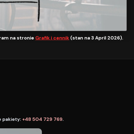
ram na stronie
Grafik i cennik
(stan na 3 April 2026).
e pakiety:
+48 504 729 769
.