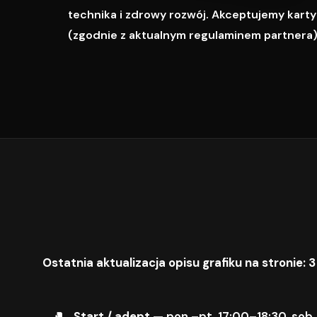
technika i zdrowy rozwój. Akceptujemy karty M
(zgodnie z aktualnym regulaminem partnera)
Ostatnia aktualizacja opisu grafiku na stronie: 3
Start / adept
— pon.–pt. 17:00–18:30, sob.