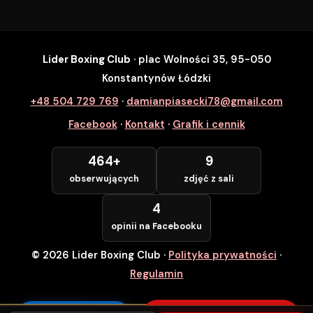
Lider Boxing Club
· plac Wolności 35, 95-050
SZYBKI ZAPIS
Konstantynów Łódzki
Zapisz się na wybrane zajęcia
+48 504 729 769
·
damianpiasecki78@gmail.com
Lider Boxing Club • Konstantynów Łódzki
Facebook
·
Kontakt
·
Grafik i cennik
Imię i Nazwisko *
464+
9
obserwujących
zdjęć z sali
Numer Telefonu *
4
opinii na Facebooku
© 2026 Lider Boxing Club
·
Polityka prywatności
·
POTWIERDZAM — WCHODZĘ ZA
DARMO
Regulamin