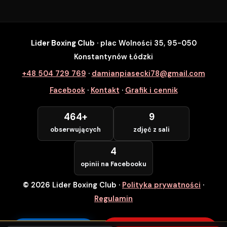
Lider Boxing Club
· plac Wolności 35, 95-050
SZYBKI ZAPIS
Konstantynów Łódzki
Zapisz się na wybrane zajęcia
+48 504 729 769
·
damianpiasecki78@gmail.com
Lider Boxing Club • Konstantynów Łódzki
Facebook
·
Kontakt
·
Grafik i cennik
Imię i Nazwisko *
464+
9
obserwujących
zdjęć z sali
Numer Telefonu *
4
opinii na Facebooku
© 2026 Lider Boxing Club
·
Polityka prywatności
·
POTWIERDZAM — WCHODZĘ ZA
DARMO
Regulamin