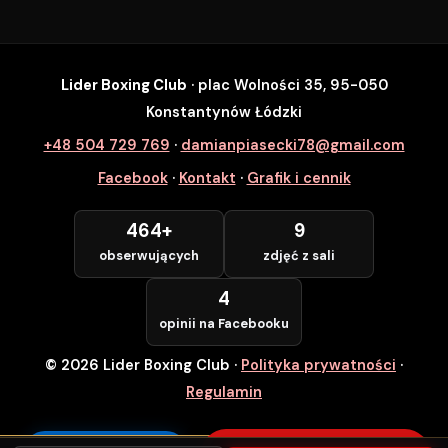
Lider Boxing Club
· plac Wolności 35, 95-050
SZYBKI ZAPIS
Konstantynów Łódzki
Zapisz się na wybrane zajęcia
+48 504 729 769
·
damianpiasecki78@gmail.com
Lider Boxing Club • Konstantynów Łódzki
Facebook
·
Kontakt
·
Grafik i cennik
Imię i Nazwisko *
464+
9
obserwujących
zdjęć z sali
Numer Telefonu *
4
opinii na Facebooku
© 2026 Lider Boxing Club
·
Polityka prywatności
·
POTWIERDZAM — WCHODZĘ ZA
DARMO
Regulamin