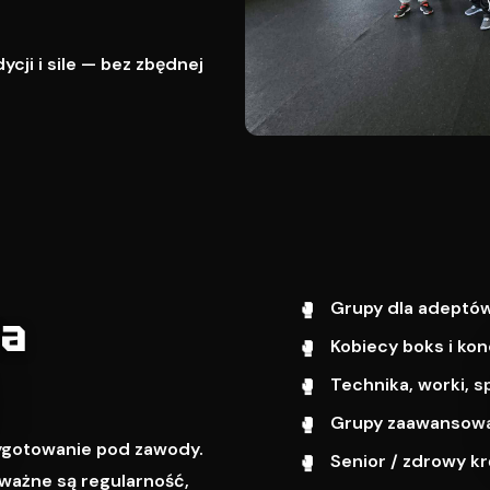
cji i sile — bez zbędnej
Grupy dla adeptów
wa
Kobiecy boks i kon
Technika, worki, s
Grupy zaawansowa
zygotowanie pod zawody.
Senior / zdrowy k
ważne są regularność,