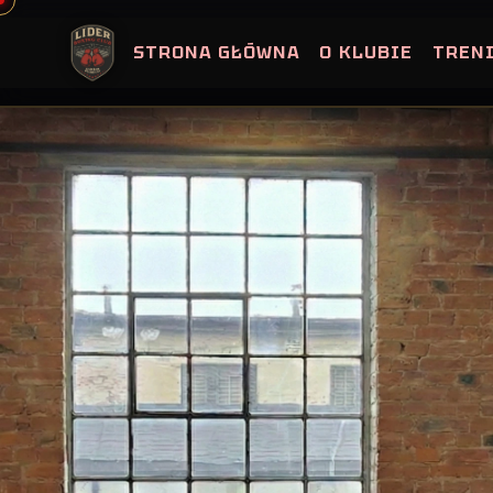
Skip
to
STRONA GŁÓWNA
O KLUBIE
TREN
content