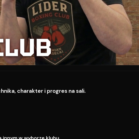
CLUB
ika, charakter i progres na sali.
a innym w wyborze klubu.