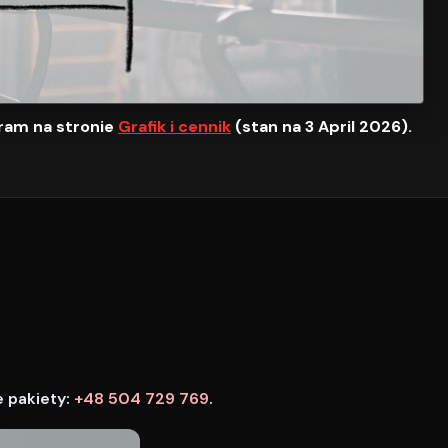
ram na stronie
Grafik i cennik
(stan na 3 April 2026).
e pakiety:
+48 504 729 769
.