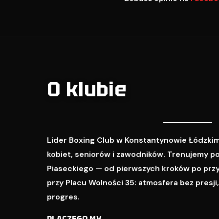
O klubie
Lider Boxing Club w Konstantynowie Łódzkim
kobiet, seniorów i zawodników. Trenujemy p
Piaseckiego — od pierwszych kroków po prz
przy Placu Wolności 35: atmosfera bez presji
progres.
DLACZEGO MY