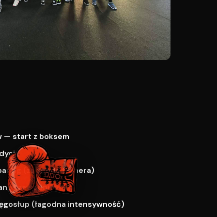
 — start z boksem
dycja
paring (za zgodą trenera)
ne i zawodnicy
ręgosłup (łagodna intensywność)