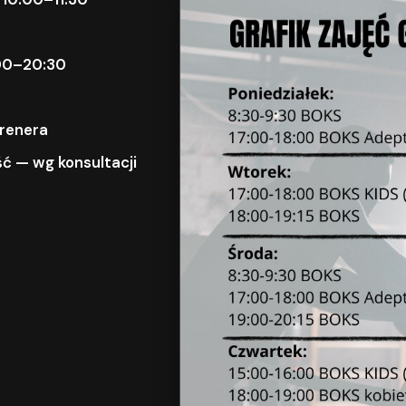
9:00–20:30
trenera
ć — wg konsultacji