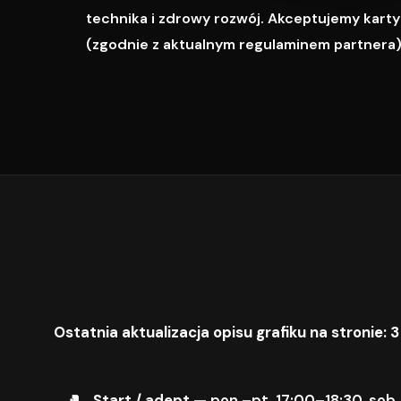
technika i zdrowy rozwój. Akceptujemy karty M
(zgodnie z aktualnym regulaminem partnera)
Ostatnia aktualizacja opisu grafiku na stronie: 3
Start / adept
— pon.–pt. 17:00–18:30, sob.