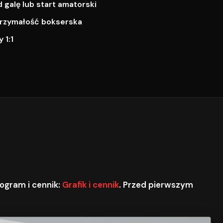
galę lub start amatorski
ytrzymałość bokserska
 1:1
ogram i cennik:
Grafik i cennik
. Przed pierwszym