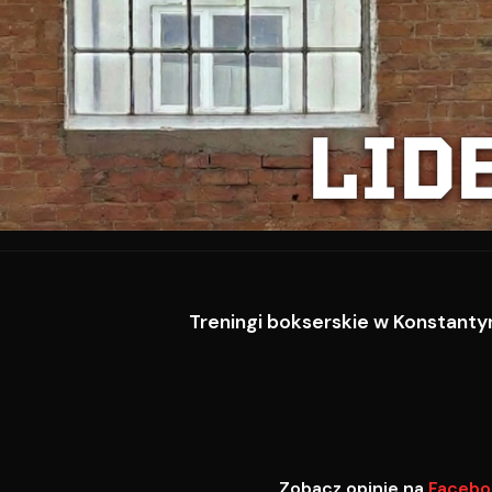
LID
Treningi bokserskie w Konstantyn
Zobacz opinie na
Facebo