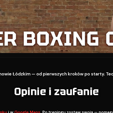
ER BOXING 
owie Łódzkim — od pierwszych kroków po starty. Techn
Opinie i zaufanie
oku
i w
Google Maps
. Po treningu zostaw swoją — pomag