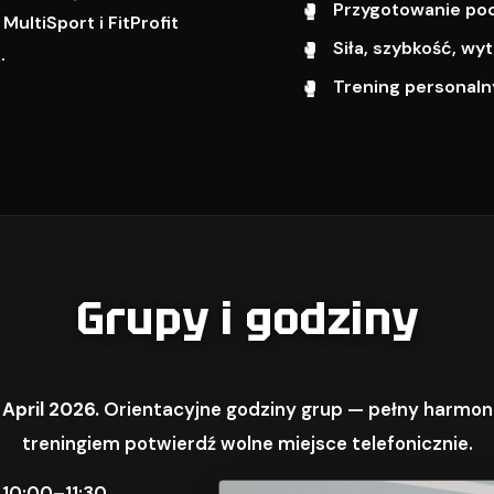
Przygotowanie pod 
ultiSport i FitProfit
Siła, szybkość, w
.
Trening personalny
Grupy i godziny
 April 2026.
Orientacyjne godziny grup — pełny harmon
treningiem potwierdź wolne miejsce telefonicznie.
 10:00–11:30