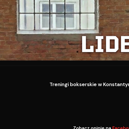
LID
Treningi bokserskie w Konstantyn
Zobacz opinie na
Facebo