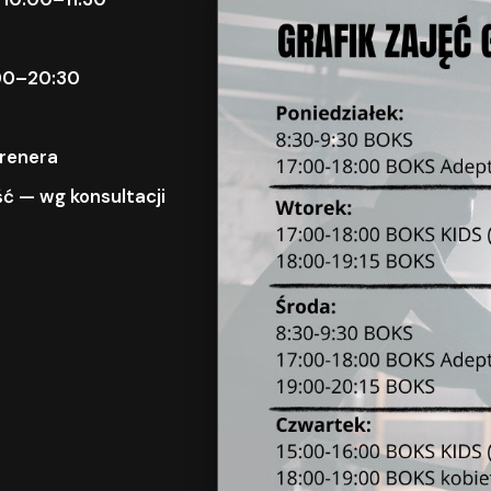
9:00–20:30
trenera
ć — wg konsultacji