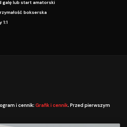
galę lub start amatorski
ytrzymałość bokserska
 1:1
ogram i cennik:
Grafik i cennik
. Przed pierwszym