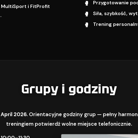
Przygotowanie pod 
ultiSport i FitProfit
Siła, szybkość, w
.
Trening personalny
Grupy i godziny
 April 2026.
Orientacyjne godziny grup — pełny harmon
treningiem potwierdź wolne miejsce telefonicznie.
 10:00–11:30