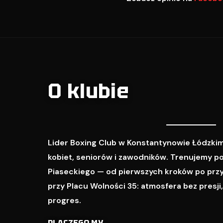
O klubie
Lider Boxing Club w Konstantynowie Łódzkim
kobiet, seniorów i zawodników. Trenujemy p
Piaseckiego — od pierwszych kroków po prz
przy Placu Wolności 35: atmosfera bez presji
progres.
DLACZEGO MY