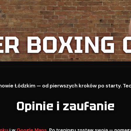
ER BOXING 
owie Łódzkim — od pierwszych kroków po starty. Techn
Opinie i zaufanie
oku
i w
Google Maps
. Po treningu zostaw swoją — pomag