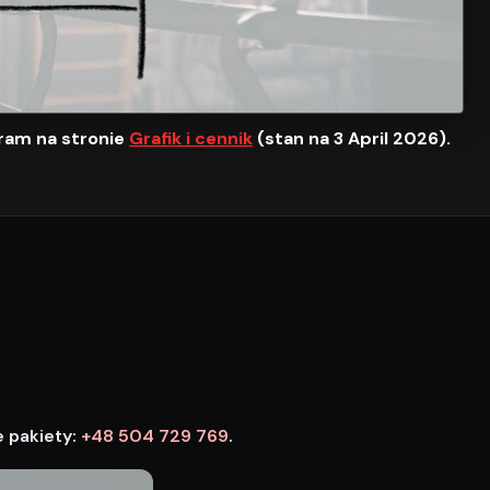
ram na stronie
Grafik i cennik
(stan na 3 April 2026).
e pakiety:
+48 504 729 769
.