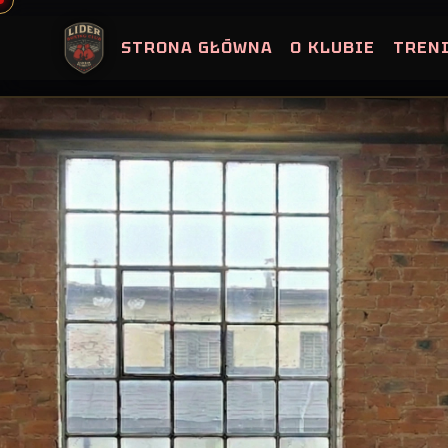
Skip
to
STRONA GŁÓWNA
O KLUBIE
TREN
content