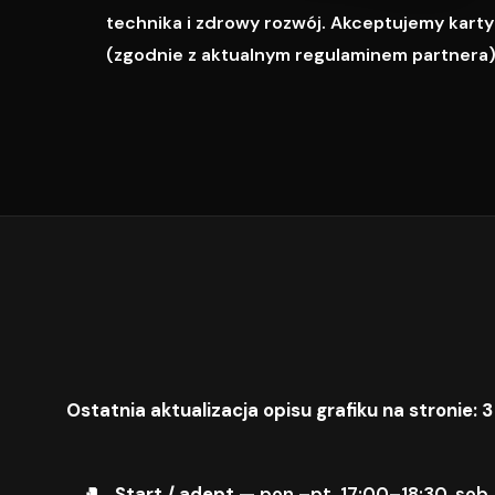
technika i zdrowy rozwój. Akceptujemy karty M
(zgodnie z aktualnym regulaminem partnera)
Ostatnia aktualizacja opisu grafiku na stronie: 3
Start / adept
— pon.–pt. 17:00–18:30, sob.