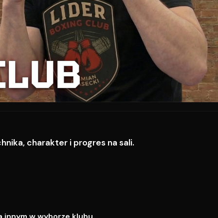
CLUB
ika, charakter i progres na sali.
a innym w wyborze klubu.