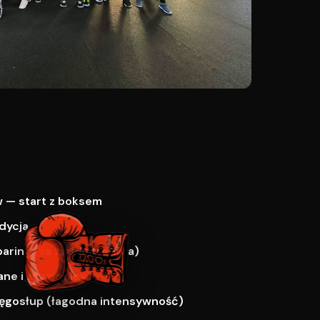
 — start z boksem
dycja
paring (za zgodą trenera)
ne i zawodnicy
ręgosłup (łagodna intensywność)