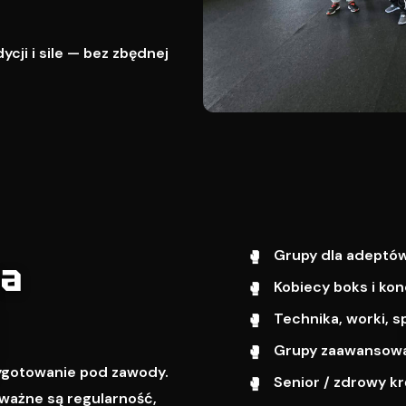
cji i sile — bez zbędnej
Grupy dla adeptów
wa
Kobiecy boks i kon
Technika, worki, s
Grupy zaawansowa
zygotowanie pod zawody.
Senior / zdrowy k
ważne są regularność,